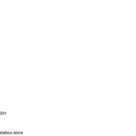
091
abox.store