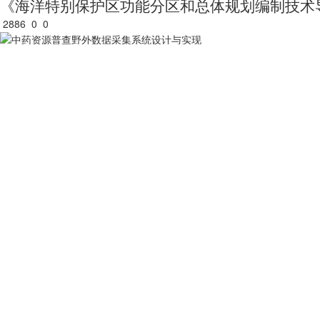
《海洋特别保护区功能分区和总体规划编制技术导则
2886
0
0
中药资源普查野外数据采集系统设计与实现
5883
1
1
轻小型民用无人机飞行动态数据管理规定
8168
1
1
2019年国民经济和社会发展统计公报
4628
0
0
3S技术在中药资源研究和管理中的应用与展望
4637
0
0
关于我们
用户服务
服务支持
友情链接
公司简介
买家指南
服务协议
国家统计局
电话：010-53689
新闻动态
常见问题
隐私声明
中国农业科学院
联系我们
中国资源卫星应用中心
加入茗禾
中国科学院空天信息研究院
邮箱：service@dat