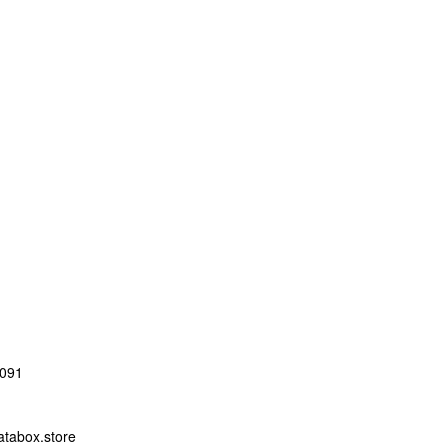
091
abox.store