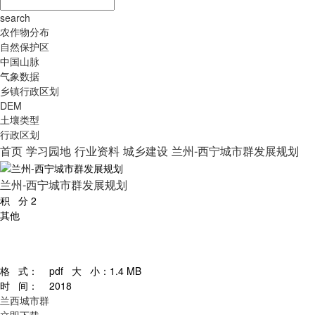
search
农作物分布
自然保护区
中国山脉
气象数据
乡镇行政区划
DEM
土壤类型
行政区划
首页
学习园地
行业资料
城乡建设
兰州-西宁城市群发展规划
兰州-西宁城市群发展规划
积 分
2
其他
格 式：
pdf
大 小：
1.4 MB
时 间：
2018
兰西城市群
立即下载