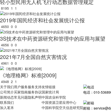
轻小型民用无人机飞行动态数据管理规定
8195
1
1
2019年国民经济和社会发展统计公报
4650
0
0
3S技术在中药资源研究和管理中的应用与展望
4656
0
0
2021年7月全国自然灾害情况
4961
0
0
《地理格网》标准[2009]
4948
2
1
关于我们
用户服务
服务支持
友情链接
公司简介
买家指南
服务协议
国家统计局
电话：010-53689
新闻动态
常见问题
隐私声明
中国农业科学院
联系我们
中国资源卫星应用中心
加入茗禾
中国科学院空天信息研究院
邮箱：service@dat