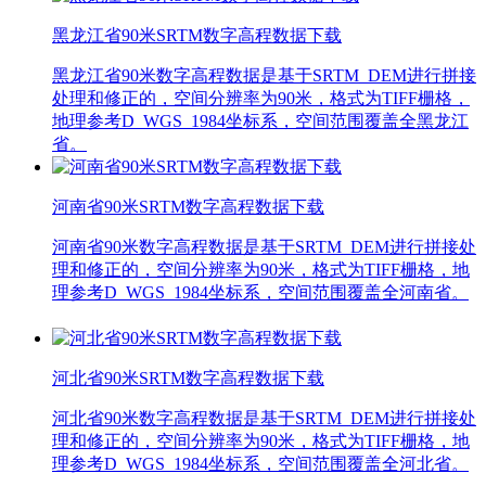
黑龙江省90米SRTM数字高程数据下载
黑龙江省90米数字高程数据是基于SRTM_DEM进行拼接
处理和修正的，空间分辨率为90米，格式为TIFF栅格，
地理参考D_WGS_1984坐标系，空间范围覆盖全黑龙江
省。
河南省90米SRTM数字高程数据下载
河南省90米数字高程数据是基于SRTM_DEM进行拼接处
理和修正的，空间分辨率为90米，格式为TIFF栅格，地
理参考D_WGS_1984坐标系，空间范围覆盖全河南省。
河北省90米SRTM数字高程数据下载
河北省90米数字高程数据是基于SRTM_DEM进行拼接处
理和修正的，空间分辨率为90米，格式为TIFF栅格，地
理参考D_WGS_1984坐标系，空间范围覆盖全河北省。