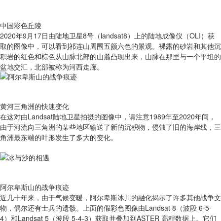
中国彩色丘陵
2020年9月17日由陆地卫星8号（landsat8）上的陆地成像仪（OLI）获
取的图像中，可以看到祁连山周围五颜六色的景观。裸露的砂岩和其他沉
积岩的红色和棕色从山脉北部的山麓凸现出来，山脉在那里与一个平坦的
盆地交汇，北部被称为河西走廊。
黄河三角洲的快速变化
在这对由Landsat陆地卫星拍摄的图像中，请注意1989年至2020年间，
由于河流向三角洲的某些地区输送了新的沉积物，侵蚀了旧的海岸线，三
角洲最东端的叶形发生了多大的变化。
阿尔卑斯山的战争痕迹
近几十年来，由于气候变暖，阿尔卑斯冰川的融化揭示了许多其他战争文
物，偶尔还有士兵的遗骸。上面的假彩色图像由Landsat 8（波段 6-5-
4）和Landsat 5（波段 5-4-3）获取并叠加到ASTER 高程数据上。它们