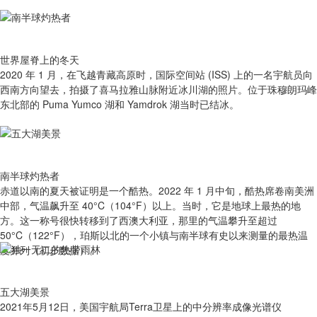
世界屋脊上的冬天
2020 年 1 月，在飞越青藏高原时，国际空间站 (ISS) 上的一名宇航员向
西南方向望去，拍摄了喜马拉雅山脉附近冰川湖的照片。位于珠穆朗玛峰
东北部的 Puma Yumco 湖和 Yamdrok 湖当时已结冰。
南半球灼热者
赤道以南的夏天被证明是一个酷热。2022 年 1 月中旬，酷热席卷南美洲
中部，气温飙升至 40°C（104°F）以上。当时，它是地球上最热的地
方。这一称号很快转移到了西澳大利亚，那里的气温攀升至超过
50°C（122°F），珀斯以北的一个小镇与南半球有史以来测量的最热温
度并列（初步数据）。
五大湖美景
2021年5月12日，美国宇航局Terra卫星上的中分辨率成像光谱仪