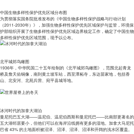
中国生物多样性保护优先区域分布图
为贯彻落实国务院批准发布的《中国生物多样性保护战略与行动计划
（2011-2030年）》，加强生物多样性保护优先区域保护与监管，环境保
护部组织开展了生物多样性保护优先区域边界核定工作，确定了中国生物
多样性保护优先区域范围，现予以公布。
北平城郊鸟瞰图
1936年，中华民国二十五年绘制的《北平城郊鸟瞰图》，范围北起青龙
桥及詹天佑铜像，南到黄土坡车站，西至潭柘寺，东达苗家地，包括香
山、北安河、北苑兵营、宛平县城等地。
冰河时代的加拿大湖泊
曼尼托巴五大湖——温尼伯、温尼伯西斯和曼尼托巴——比南部更著名的
五大湖邻居要小，但他们可以在海岸沿线拥有更多的湿地。加拿大马尼托
巴省 43% 的土地面积被沼泽、沼泽、沼泽、沼泽和开阔的浅水区覆盖。