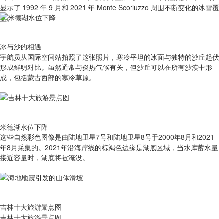
显示了 1992 年 9 月和 2021 年 Monte Scorluzzo 周围不断变化的冰雪覆
盖。
冰与沙的相遇
宇航员从国际空间站拍照了这张照片，寒冷平坦的冰面与独特的沙丘起伏
形成鲜明对比。虽然通常与炎热气候有关，但沙丘可以在所有沙漠中形
成，包括蒙古西部的寒冷草原。
米德湖水位下降
这些自然彩色图像是由陆地卫星7号和陆地卫星8号于2000年8月和2021
年8月采集的。2021年沿海岸线的棕褐色边缘是湖底区域，当水库蓄水量
接近容量时，湖底将被淹没。
吉林十大旅游景点图
吉林十大旅游景点图