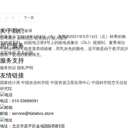
上一页
下一页
关于我们
澳大利亚梅宁迪湖
图像显示了2019年2月2日（右）夏季和2021年5月14日（左）秋季的梅
公司简介
新闻动态
联系我们
加入茗禾
宁德湖系列，由陆地卫星8号上的陆地成像仪（OLI）观测到。夏季湖泊
用户服务
中的绿色很可能是藻类或植被，而乳灰色的颜色，这可能是由于悬浮泥沙
买家指南
常见问题
搅动了盆地的重新填充。
服务支持
服务协议
隐私声明
友情链接
国家统计局
中国农业科学院
中国资源卫星应用中心
中国科学院空天信息
研究院
电话：010-53689091
邮箱：service@databox.store
地址：北京市昌平区金域国际B座5层