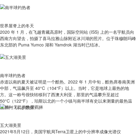
世界屋脊上的冬天
2020 年 1 月，在飞越青藏高原时，国际空间站 (ISS) 上的一名宇航员向
西南方向望去，拍摄了喜马拉雅山脉附近冰川湖的照片。位于珠穆朗玛峰
东北部的 Puma Yumco 湖和 Yamdrok 湖当时已结冰。
南半球灼热者
赤道以南的夏天被证明是一个酷热。2022 年 1 月中旬，酷热席卷南美洲
中部，气温飙升至 40°C（104°F）以上。当时，它是地球上最热的地
方。这一称号很快转移到了西澳大利亚，那里的气温攀升至超过
50°C（122°F），珀斯以北的一个小镇与南半球有史以来测量的最热温
度并列（初步数据）。
五大湖美景
2021年5月12日，美国宇航局Terra卫星上的中分辨率成像光谱仪