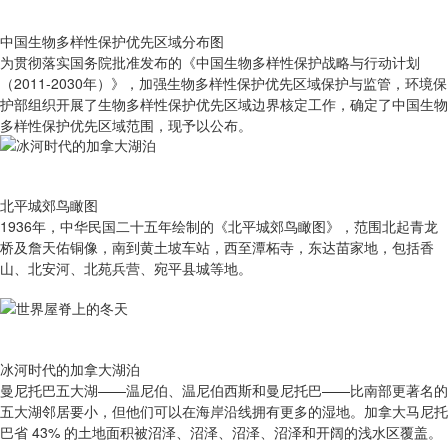
中国生物多样性保护优先区域分布图
为贯彻落实国务院批准发布的《中国生物多样性保护战略与行动计划
（2011-2030年）》，加强生物多样性保护优先区域保护与监管，环境保
护部组织开展了生物多样性保护优先区域边界核定工作，确定了中国生物
多样性保护优先区域范围，现予以公布。
北平城郊鸟瞰图
1936年，中华民国二十五年绘制的《北平城郊鸟瞰图》，范围北起青龙
桥及詹天佑铜像，南到黄土坡车站，西至潭柘寺，东达苗家地，包括香
山、北安河、北苑兵营、宛平县城等地。
冰河时代的加拿大湖泊
曼尼托巴五大湖——温尼伯、温尼伯西斯和曼尼托巴——比南部更著名的
五大湖邻居要小，但他们可以在海岸沿线拥有更多的湿地。加拿大马尼托
巴省 43% 的土地面积被沼泽、沼泽、沼泽、沼泽和开阔的浅水区覆盖。