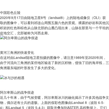
中国彩色丘陵
2020年9月17日由陆地卫星8号（landsat8）上的陆地成像仪（OLI）获
取的图像中，可以看到祁连山周围五颜六色的景观。裸露的砂岩和其他沉
积岩的红色和棕色从山脉北部的山麓凸现出来，山脉在那里与一个平坦的
盆地交汇，北部被称为河西走廊。
黄河三角洲的快速变化
在这对由Landsat陆地卫星拍摄的图像中，请注意1989年至2020年间，
由于河流向三角洲的某些地区输送了新的沉积物，侵蚀了旧的海岸线，三
角洲最东端的叶形发生了多大的变化。
阿尔卑斯山的战争痕迹
近几十年来，由于气候变暖，阿尔卑斯冰川的融化揭示了许多其他战争文
物，偶尔还有士兵的遗骸。上面的假彩色图像由Landsat 8（波段 6-5-
4）和Landsat 5（波段 5-4-3）获取并叠加到ASTER 高程数据上。它们