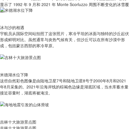
显示了 1992 年 9 月和 2021 年 Monte Scorluzzo 周围不断变化的冰雪覆
盖。
冰与沙的相遇
宇航员从国际空间站拍照了这张照片，寒冷平坦的冰面与独特的沙丘起伏
形成鲜明对比。虽然通常与炎热气候有关，但沙丘可以在所有沙漠中形
成，包括蒙古西部的寒冷草原。
米德湖水位下降
这些自然彩色图像是由陆地卫星7号和陆地卫星8号于2000年8月和2021
年8月采集的。2021年沿海岸线的棕褐色边缘是湖底区域，当水库蓄水量
接近容量时，湖底将被淹没。
吉林十大旅游景点图
吉林十大旅游景点图