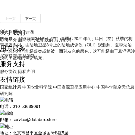
上一页
下一页
关于我们
澳大利亚梅宁迪湖
图像显示了2019年2月2日（右）夏季和2021年5月14日（左）秋季的梅
公司简介
新闻动态
联系我们
加入茗禾
宁德湖系列，由陆地卫星8号上的陆地成像仪（OLI）观测到。夏季湖泊
用户服务
中的绿色很可能是藻类或植被，而乳灰色的颜色，这可能是由于悬浮泥沙
买家指南
常见问题
搅动了盆地的重新填充。
服务支持
服务协议
隐私声明
友情链接
国家统计局
中国农业科学院
中国资源卫星应用中心
中国科学院空天信息
研究院
电话：010-53689091
邮箱：service@databox.store
地址：北京市昌平区金域国际B座5层