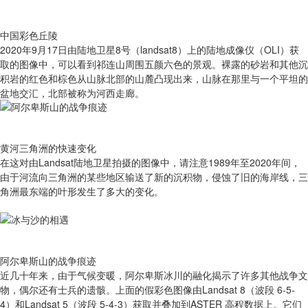
中国彩色丘陵
2020年9月17日由陆地卫星8号（landsat8）上的陆地成像仪（OLI）获
取的图像中，可以看到祁连山周围五颜六色的景观。裸露的砂岩和其他沉
积岩的红色和棕色从山脉北部的山麓凸现出来，山脉在那里与一个平坦的
盆地交汇，北部被称为河西走廊。
黄河三角洲的快速变化
在这对由Landsat陆地卫星拍摄的图像中，请注意1989年至2020年间，
由于河流向三角洲的某些地区输送了新的沉积物，侵蚀了旧的海岸线，三
角洲最东端的叶形发生了多大的变化。
阿尔卑斯山的战争痕迹
近几十年来，由于气候变暖，阿尔卑斯冰川的融化揭示了许多其他战争文
物，偶尔还有士兵的遗骸。上面的假彩色图像由Landsat 8（波段 6-5-
4）和Landsat 5（波段 5-4-3）获取并叠加到ASTER 高程数据上。它们