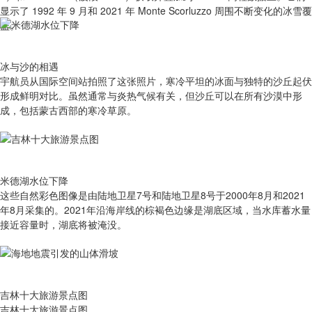
显示了 1992 年 9 月和 2021 年 Monte Scorluzzo 周围不断变化的冰雪覆
盖。
冰与沙的相遇
宇航员从国际空间站拍照了这张照片，寒冷平坦的冰面与独特的沙丘起伏
形成鲜明对比。虽然通常与炎热气候有关，但沙丘可以在所有沙漠中形
成，包括蒙古西部的寒冷草原。
米德湖水位下降
这些自然彩色图像是由陆地卫星7号和陆地卫星8号于2000年8月和2021
年8月采集的。2021年沿海岸线的棕褐色边缘是湖底区域，当水库蓄水量
接近容量时，湖底将被淹没。
吉林十大旅游景点图
吉林十大旅游景点图