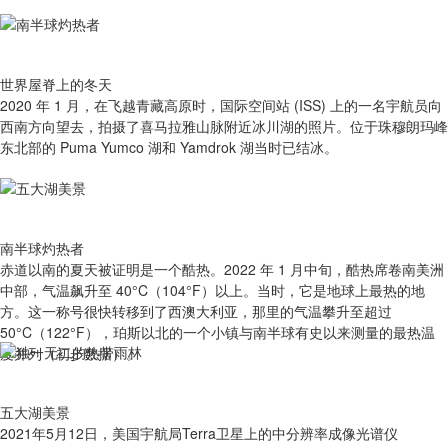
世界屋脊上的冬天
2020 年 1 月，在飞越青藏高原时，国际空间站 (ISS) 上的一名宇航员向
西南方向望去，拍摄了喜马拉雅山脉附近冰川湖的照片。位于珠穆朗玛峰
东北部的 Puma Yumco 湖和 Yamdrok 湖当时已结冰。
南半球灼热者
赤道以南的夏天被证明是一个酷热。2022 年 1 月中旬，酷热席卷南美洲
中部，气温飙升至 40°C（104°F）以上。当时，它是地球上最热的地
方。这一称号很快转移到了西澳大利亚，那里的气温攀升至超过
50°C（122°F），珀斯以北的一个小镇与南半球有史以来测量的最热温
度并列（初步数据）。
五大湖美景
2021年5月12日，美国宇航局Terra卫星上的中分辨率成像光谱仪