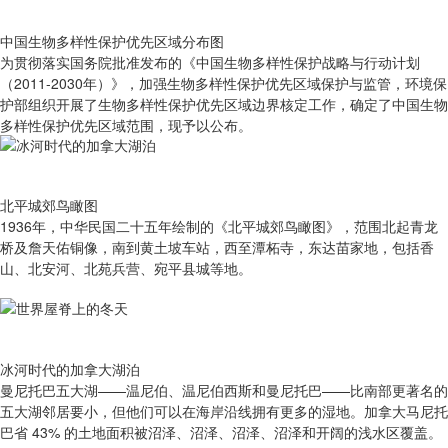
中国生物多样性保护优先区域分布图
为贯彻落实国务院批准发布的《中国生物多样性保护战略与行动计划
（2011-2030年）》，加强生物多样性保护优先区域保护与监管，环境保
护部组织开展了生物多样性保护优先区域边界核定工作，确定了中国生物
多样性保护优先区域范围，现予以公布。
北平城郊鸟瞰图
1936年，中华民国二十五年绘制的《北平城郊鸟瞰图》，范围北起青龙
桥及詹天佑铜像，南到黄土坡车站，西至潭柘寺，东达苗家地，包括香
山、北安河、北苑兵营、宛平县城等地。
冰河时代的加拿大湖泊
曼尼托巴五大湖——温尼伯、温尼伯西斯和曼尼托巴——比南部更著名的
五大湖邻居要小，但他们可以在海岸沿线拥有更多的湿地。加拿大马尼托
巴省 43% 的土地面积被沼泽、沼泽、沼泽、沼泽和开阔的浅水区覆盖。