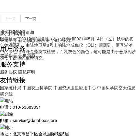
上一页
下一页
关于我们
澳大利亚梅宁迪湖
图像显示了2019年2月2日（右）夏季和2021年5月14日（左）秋季的梅
公司简介
新闻动态
联系我们
加入茗禾
宁德湖系列，由陆地卫星8号上的陆地成像仪（OLI）观测到。夏季湖泊
用户服务
中的绿色很可能是藻类或植被，而乳灰色的颜色，这可能是由于悬浮泥沙
买家指南
常见问题
搅动了盆地的重新填充。
服务支持
服务协议
隐私声明
友情链接
国家统计局
中国农业科学院
中国资源卫星应用中心
中国科学院空天信息
研究院
电话：010-53689091
邮箱：service@databox.store
地址：北京市昌平区金域国际B座5层