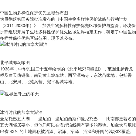
中国生物多样性保护优先区域分布图
为贯彻落实国务院批准发布的《中国生物多样性保护战略与行动计划
（2011-2030年）》，加强生物多样性保护优先区域保护与监管，环境保
护部组织开展了生物多样性保护优先区域边界核定工作，确定了中国生物
多样性保护优先区域范围，现予以公布。
北平城郊鸟瞰图
1936年，中华民国二十五年绘制的《北平城郊鸟瞰图》，范围北起青龙
桥及詹天佑铜像，南到黄土坡车站，西至潭柘寺，东达苗家地，包括香
山、北安河、北苑兵营、宛平县城等地。
冰河时代的加拿大湖泊
曼尼托巴五大湖——温尼伯、温尼伯西斯和曼尼托巴——比南部更著名的
五大湖邻居要小，但他们可以在海岸沿线拥有更多的湿地。加拿大马尼托
巴省 43% 的土地面积被沼泽、沼泽、沼泽、沼泽和开阔的浅水区覆盖。