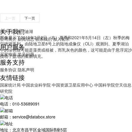
上一页
下一页
关于我们
澳大利亚梅宁迪湖
图像显示了2019年2月2日（右）夏季和2021年5月14日（左）秋季的梅
公司简介
新闻动态
联系我们
加入茗禾
宁德湖系列，由陆地卫星8号上的陆地成像仪（OLI）观测到。夏季湖泊
用户服务
中的绿色很可能是藻类或植被，而乳灰色的颜色，这可能是由于悬浮泥沙
买家指南
常见问题
搅动了盆地的重新填充。
服务支持
服务协议
隐私声明
友情链接
国家统计局
中国农业科学院
中国资源卫星应用中心
中国科学院空天信息
研究院
电话：010-53689091
邮箱：service@databox.store
地址：北京市昌平区金域国际B座5层