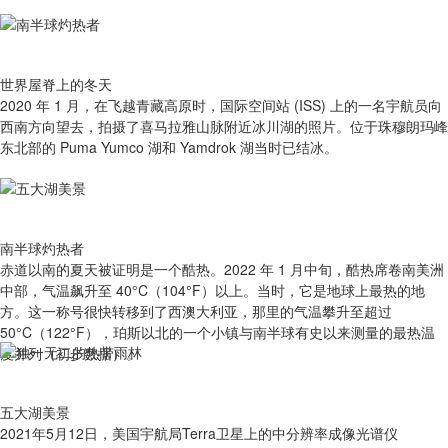
世界屋脊上的冬天
2020 年 1 月，在飞越青藏高原时，国际空间站 (ISS) 上的一名宇航员向
西南方向望去，拍摄了喜马拉雅山脉附近冰川湖的照片。位于珠穆朗玛峰
东北部的 Puma Yumco 湖和 Yamdrok 湖当时已结冰。
南半球灼热者
赤道以南的夏天被证明是一个酷热。2022 年 1 月中旬，酷热席卷南美洲
中部，气温飙升至 40°C（104°F）以上。当时，它是地球上最热的地
方。这一称号很快转移到了西澳大利亚，那里的气温攀升至超过
50°C（122°F），珀斯以北的一个小镇与南半球有史以来测量的最热温
度并列（初步数据）。
五大湖美景
2021年5月12日，美国宇航局Terra卫星上的中分辨率成像光谱仪