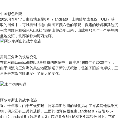
中国彩色丘陵
2020年9月17日由陆地卫星8号（landsat8）上的陆地成像仪（OLI）获
取的图像中，可以看到祁连山周围五颜六色的景观。裸露的砂岩和其他沉
积岩的红色和棕色从山脉北部的山麓凸现出来，山脉在那里与一个平坦的
盆地交汇，北部被称为河西走廊。
黄河三角洲的快速变化
在这对由Landsat陆地卫星拍摄的图像中，请注意1989年至2020年间，
由于河流向三角洲的某些地区输送了新的沉积物，侵蚀了旧的海岸线，三
角洲最东端的叶形发生了多大的变化。
阿尔卑斯山的战争痕迹
近几十年来，由于气候变暖，阿尔卑斯冰川的融化揭示了许多其他战争文
物，偶尔还有士兵的遗骸。上面的假彩色图像由Landsat 8（波段 6-5-
4）和Landsat 5（波段 5-4-3）获取并叠加到ASTER 高程数据上。它们