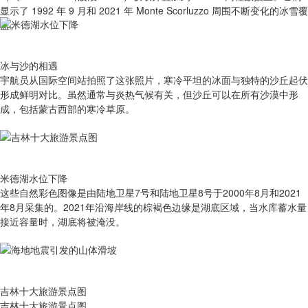
显示了 1992 年 9 月和 2021 年 Monte Scorluzzo 周围不断变化的冰雪覆
盖。
冰与沙的相遇
宇航员从国际空间站拍照了这张照片，寒冷平坦的冰面与独特的沙丘起伏
形成鲜明对比。虽然通常与炎热气候有关，但沙丘可以在所有沙漠中形
成，包括蒙古西部的寒冷草原。
米德湖水位下降
这些自然彩色图像是由陆地卫星7号和陆地卫星8号于2000年8月和2021
年8月采集的。2021年沿海岸线的棕褐色边缘是湖底区域，当水库蓄水量
接近容量时，湖底将被淹没。
吉林十大旅游景点图
吉林十大旅游景点图