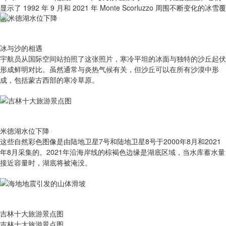
显示了 1992 年 9 月和 2021 年 Monte Scorluzzo 周围不断变化的冰雪覆
盖。
冰与沙的相遇
宇航员从国际空间站拍照了这张照片，寒冷平坦的冰面与独特的沙丘起伏
形成鲜明对比。虽然通常与炎热气候有关，但沙丘可以在所有沙漠中形
成，包括蒙古西部的寒冷草原。
米德湖水位下降
这些自然彩色图像是由陆地卫星7号和陆地卫星8号于2000年8月和2021
年8月采集的。2021年沿海岸线的棕褐色边缘是湖底区域，当水库蓄水量
接近容量时，湖底将被淹没。
吉林十大旅游景点图
吉林十大旅游景点图