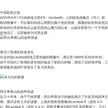
中国彩色丘陵
2020年9月17日由陆地卫星8号（landsat8）上的陆地成像仪（OLI）获
取的图像中，可以看到祁连山周围五颜六色的景观。裸露的砂岩和其他沉
积岩的红色和棕色从山脉北部的山麓凸现出来，山脉在那里与一个平坦的
盆地交汇，北部被称为河西走廊。
黄河三角洲的快速变化
在这对由Landsat陆地卫星拍摄的图像中，请注意1989年至2020年间，
由于河流向三角洲的某些地区输送了新的沉积物，侵蚀了旧的海岸线，三
角洲最东端的叶形发生了多大的变化。
阿尔卑斯山的战争痕迹
近几十年来，由于气候变暖，阿尔卑斯冰川的融化揭示了许多其他战争文
物，偶尔还有士兵的遗骸。上面的假彩色图像由Landsat 8（波段 6-5-
4）和Landsat 5（波段 5-4-3）获取并叠加到ASTER 高程数据上。它们