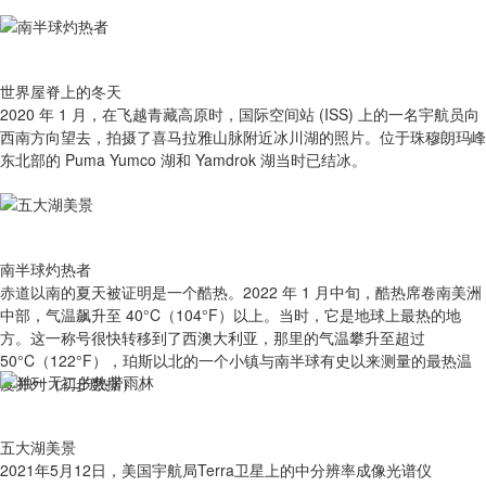
世界屋脊上的冬天
2020 年 1 月，在飞越青藏高原时，国际空间站 (ISS) 上的一名宇航员向
西南方向望去，拍摄了喜马拉雅山脉附近冰川湖的照片。位于珠穆朗玛峰
东北部的 Puma Yumco 湖和 Yamdrok 湖当时已结冰。
南半球灼热者
赤道以南的夏天被证明是一个酷热。2022 年 1 月中旬，酷热席卷南美洲
中部，气温飙升至 40°C（104°F）以上。当时，它是地球上最热的地
方。这一称号很快转移到了西澳大利亚，那里的气温攀升至超过
50°C（122°F），珀斯以北的一个小镇与南半球有史以来测量的最热温
度并列（初步数据）。
五大湖美景
2021年5月12日，美国宇航局Terra卫星上的中分辨率成像光谱仪