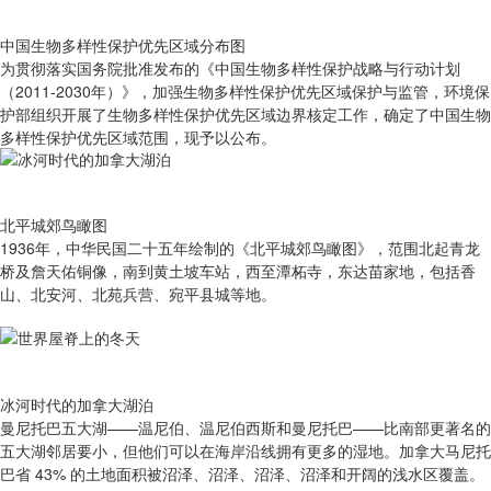
中国生物多样性保护优先区域分布图
为贯彻落实国务院批准发布的《中国生物多样性保护战略与行动计划
（2011-2030年）》，加强生物多样性保护优先区域保护与监管，环境保
护部组织开展了生物多样性保护优先区域边界核定工作，确定了中国生物
多样性保护优先区域范围，现予以公布。
北平城郊鸟瞰图
1936年，中华民国二十五年绘制的《北平城郊鸟瞰图》，范围北起青龙
桥及詹天佑铜像，南到黄土坡车站，西至潭柘寺，东达苗家地，包括香
山、北安河、北苑兵营、宛平县城等地。
冰河时代的加拿大湖泊
曼尼托巴五大湖——温尼伯、温尼伯西斯和曼尼托巴——比南部更著名的
五大湖邻居要小，但他们可以在海岸沿线拥有更多的湿地。加拿大马尼托
巴省 43% 的土地面积被沼泽、沼泽、沼泽、沼泽和开阔的浅水区覆盖。