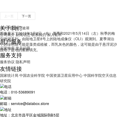
上一页
下一页
关于我们
澳大利亚梅宁迪湖
图像显示了2019年2月2日（右）夏季和2021年5月14日（左）秋季的梅
公司简介
新闻动态
联系我们
加入茗禾
宁德湖系列，由陆地卫星8号上的陆地成像仪（OLI）观测到。夏季湖泊
用户服务
中的绿色很可能是藻类或植被，而乳灰色的颜色，这可能是由于悬浮泥沙
买家指南
常见问题
搅动了盆地的重新填充。
服务支持
服务协议
隐私声明
友情链接
国家统计局
中国农业科学院
中国资源卫星应用中心
中国科学院空天信息
研究院
电话：010-53689091
邮箱：service@databox.store
地址：北京市昌平区金域国际B座5层