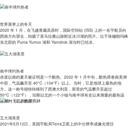
世界屋脊上的冬天
2020 年 1 月，在飞越青藏高原时，国际空间站 (ISS) 上的一名宇航员向
西南方向望去，拍摄了喜马拉雅山脉附近冰川湖的照片。位于珠穆朗玛峰
东北部的 Puma Yumco 湖和 Yamdrok 湖当时已结冰。
南半球灼热者
赤道以南的夏天被证明是一个酷热。2022 年 1 月中旬，酷热席卷南美洲
中部，气温飙升至 40°C（104°F）以上。当时，它是地球上最热的地
方。这一称号很快转移到了西澳大利亚，那里的气温攀升至超过
50°C（122°F），珀斯以北的一个小镇与南半球有史以来测量的最热温
度并列（初步数据）。
五大湖美景
2021年5月12日，美国宇航局Terra卫星上的中分辨率成像光谱仪