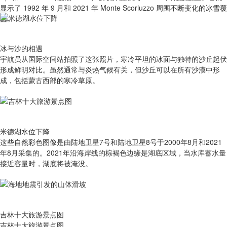
显示了 1992 年 9 月和 2021 年 Monte Scorluzzo 周围不断变化的冰雪覆
盖。
冰与沙的相遇
宇航员从国际空间站拍照了这张照片，寒冷平坦的冰面与独特的沙丘起伏
形成鲜明对比。虽然通常与炎热气候有关，但沙丘可以在所有沙漠中形
成，包括蒙古西部的寒冷草原。
米德湖水位下降
这些自然彩色图像是由陆地卫星7号和陆地卫星8号于2000年8月和2021
年8月采集的。2021年沿海岸线的棕褐色边缘是湖底区域，当水库蓄水量
接近容量时，湖底将被淹没。
吉林十大旅游景点图
吉林十大旅游景点图