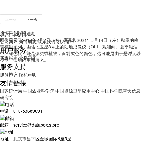
上一页
下一页
关于我们
澳大利亚梅宁迪湖
图像显示了2019年2月2日（右）夏季和2021年5月14日（左）秋季的梅
公司简介
新闻动态
联系我们
加入茗禾
宁德湖系列，由陆地卫星8号上的陆地成像仪（OLI）观测到。夏季湖泊
用户服务
中的绿色很可能是藻类或植被，而乳灰色的颜色，这可能是由于悬浮泥沙
买家指南
常见问题
搅动了盆地的重新填充。
服务支持
服务协议
隐私声明
友情链接
国家统计局
中国农业科学院
中国资源卫星应用中心
中国科学院空天信息
研究院
电话：010-53689091
邮箱：service@databox.store
地址：北京市昌平区金域国际B座5层