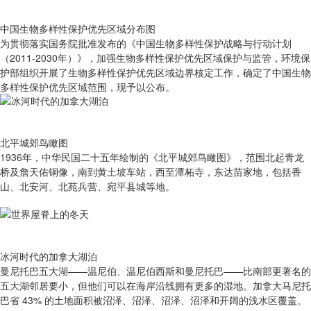
中国生物多样性保护优先区域分布图
为贯彻落实国务院批准发布的《中国生物多样性保护战略与行动计划
（2011-2030年）》，加强生物多样性保护优先区域保护与监管，环境保
护部组织开展了生物多样性保护优先区域边界核定工作，确定了中国生物
多样性保护优先区域范围，现予以公布。
北平城郊鸟瞰图
1936年，中华民国二十五年绘制的《北平城郊鸟瞰图》，范围北起青龙
桥及詹天佑铜像，南到黄土坡车站，西至潭柘寺，东达苗家地，包括香
山、北安河、北苑兵营、宛平县城等地。
冰河时代的加拿大湖泊
曼尼托巴五大湖——温尼伯、温尼伯西斯和曼尼托巴——比南部更著名的
五大湖邻居要小，但他们可以在海岸沿线拥有更多的湿地。加拿大马尼托
巴省 43% 的土地面积被沼泽、沼泽、沼泽、沼泽和开阔的浅水区覆盖。