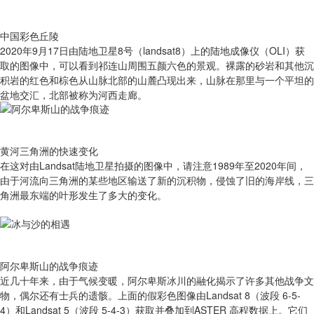
中国彩色丘陵
2020年9月17日由陆地卫星8号（landsat8）上的陆地成像仪（OLI）获
取的图像中，可以看到祁连山周围五颜六色的景观。裸露的砂岩和其他沉
积岩的红色和棕色从山脉北部的山麓凸现出来，山脉在那里与一个平坦的
盆地交汇，北部被称为河西走廊。
黄河三角洲的快速变化
在这对由Landsat陆地卫星拍摄的图像中，请注意1989年至2020年间，
由于河流向三角洲的某些地区输送了新的沉积物，侵蚀了旧的海岸线，三
角洲最东端的叶形发生了多大的变化。
阿尔卑斯山的战争痕迹
近几十年来，由于气候变暖，阿尔卑斯冰川的融化揭示了许多其他战争文
物，偶尔还有士兵的遗骸。上面的假彩色图像由Landsat 8（波段 6-5-
4）和Landsat 5（波段 5-4-3）获取并叠加到ASTER 高程数据上。它们