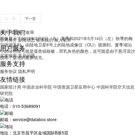
上一页
下一页
关于我们
澳大利亚梅宁迪湖
图像显示了2019年2月2日（右）夏季和2021年5月14日（左）秋季的梅
公司简介
新闻动态
联系我们
加入茗禾
宁德湖系列，由陆地卫星8号上的陆地成像仪（OLI）观测到。夏季湖泊
用户服务
中的绿色很可能是藻类或植被，而乳灰色的颜色，这可能是由于悬浮泥沙
买家指南
常见问题
搅动了盆地的重新填充。
服务支持
服务协议
隐私声明
友情链接
国家统计局
中国农业科学院
中国资源卫星应用中心
中国科学院空天信息
研究院
电话：010-53689091
邮箱：service@databox.store
地址：北京市昌平区金域国际B座5层