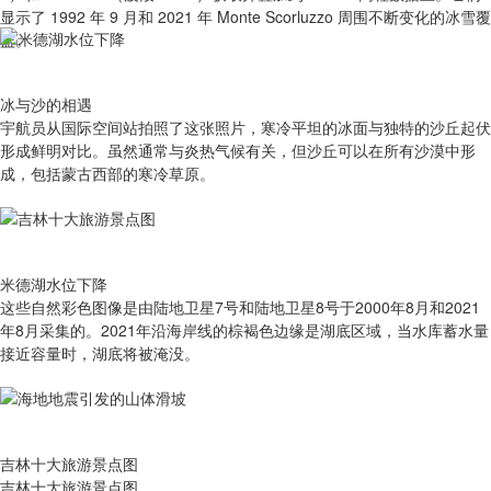
显示了 1992 年 9 月和 2021 年 Monte Scorluzzo 周围不断变化的冰雪覆
盖。
冰与沙的相遇
宇航员从国际空间站拍照了这张照片，寒冷平坦的冰面与独特的沙丘起伏
形成鲜明对比。虽然通常与炎热气候有关，但沙丘可以在所有沙漠中形
成，包括蒙古西部的寒冷草原。
米德湖水位下降
这些自然彩色图像是由陆地卫星7号和陆地卫星8号于2000年8月和2021
年8月采集的。2021年沿海岸线的棕褐色边缘是湖底区域，当水库蓄水量
接近容量时，湖底将被淹没。
吉林十大旅游景点图
吉林十大旅游景点图