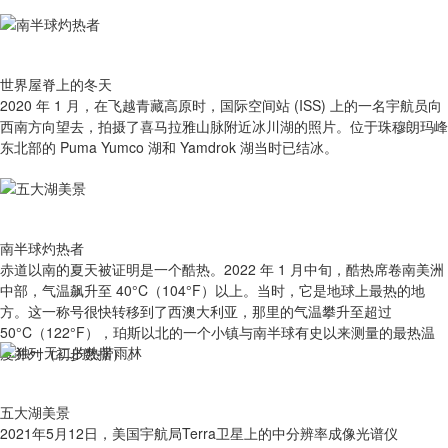
世界屋脊上的冬天
2020 年 1 月，在飞越青藏高原时，国际空间站 (ISS) 上的一名宇航员向
西南方向望去，拍摄了喜马拉雅山脉附近冰川湖的照片。位于珠穆朗玛峰
东北部的 Puma Yumco 湖和 Yamdrok 湖当时已结冰。
南半球灼热者
赤道以南的夏天被证明是一个酷热。2022 年 1 月中旬，酷热席卷南美洲
中部，气温飙升至 40°C（104°F）以上。当时，它是地球上最热的地
方。这一称号很快转移到了西澳大利亚，那里的气温攀升至超过
50°C（122°F），珀斯以北的一个小镇与南半球有史以来测量的最热温
度并列（初步数据）。
五大湖美景
2021年5月12日，美国宇航局Terra卫星上的中分辨率成像光谱仪