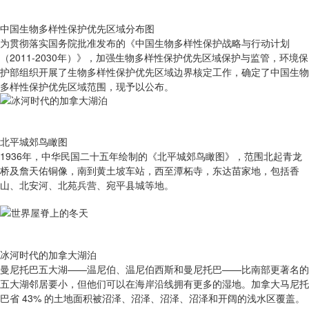
中国生物多样性保护优先区域分布图
为贯彻落实国务院批准发布的《中国生物多样性保护战略与行动计划
（2011-2030年）》，加强生物多样性保护优先区域保护与监管，环境保
护部组织开展了生物多样性保护优先区域边界核定工作，确定了中国生物
多样性保护优先区域范围，现予以公布。
北平城郊鸟瞰图
1936年，中华民国二十五年绘制的《北平城郊鸟瞰图》，范围北起青龙
桥及詹天佑铜像，南到黄土坡车站，西至潭柘寺，东达苗家地，包括香
山、北安河、北苑兵营、宛平县城等地。
冰河时代的加拿大湖泊
曼尼托巴五大湖——温尼伯、温尼伯西斯和曼尼托巴——比南部更著名的
五大湖邻居要小，但他们可以在海岸沿线拥有更多的湿地。加拿大马尼托
巴省 43% 的土地面积被沼泽、沼泽、沼泽、沼泽和开阔的浅水区覆盖。