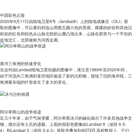
中国彩色丘陵
2020年9月17日由陆地卫星8号（landsat8）上的陆地成像仪（OLI）获
取的图像中，可以看到祁连山周围五颜六色的景观。裸露的砂岩和其他沉
积岩的红色和棕色从山脉北部的山麓凸现出来，山脉在那里与一个平坦的
盆地交汇，北部被称为河西走廊。
黄河三角洲的快速变化
在这对由Landsat陆地卫星拍摄的图像中，请注意1989年至2020年间，
由于河流向三角洲的某些地区输送了新的沉积物，侵蚀了旧的海岸线，三
角洲最东端的叶形发生了多大的变化。
阿尔卑斯山的战争痕迹
近几十年来，由于气候变暖，阿尔卑斯冰川的融化揭示了许多其他战争文
物，偶尔还有士兵的遗骸。上面的假彩色图像由Landsat 8（波段 6-5-
4）和Landsat 5（波段 5-4-3）获取并叠加到ASTER 高程数据上。它们