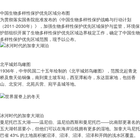
中国生物多样性保护优先区域分布图
为贯彻落实国务院批准发布的《中国生物多样性保护战略与行动计划
（2011-2030年）》，加强生物多样性保护优先区域保护与监管，环境保
护部组织开展了生物多样性保护优先区域边界核定工作，确定了中国生物
多样性保护优先区域范围，现予以公布。
北平城郊鸟瞰图
1936年，中华民国二十五年绘制的《北平城郊鸟瞰图》，范围北起青龙
桥及詹天佑铜像，南到黄土坡车站，西至潭柘寺，东达苗家地，包括香
山、北安河、北苑兵营、宛平县城等地。
冰河时代的加拿大湖泊
曼尼托巴五大湖——温尼伯、温尼伯西斯和曼尼托巴——比南部更著名的
五大湖邻居要小，但他们可以在海岸沿线拥有更多的湿地。加拿大马尼托
巴省 43% 的土地面积被沼泽、沼泽、沼泽、沼泽和开阔的浅水区覆盖。