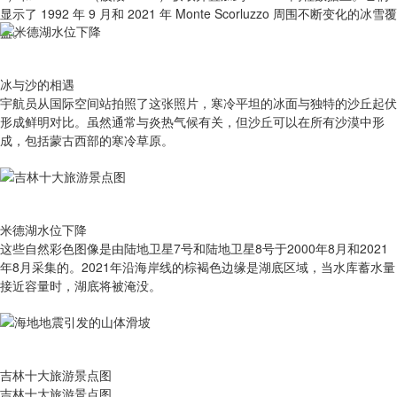
显示了 1992 年 9 月和 2021 年 Monte Scorluzzo 周围不断变化的冰雪覆
盖。
冰与沙的相遇
宇航员从国际空间站拍照了这张照片，寒冷平坦的冰面与独特的沙丘起伏
形成鲜明对比。虽然通常与炎热气候有关，但沙丘可以在所有沙漠中形
成，包括蒙古西部的寒冷草原。
米德湖水位下降
这些自然彩色图像是由陆地卫星7号和陆地卫星8号于2000年8月和2021
年8月采集的。2021年沿海岸线的棕褐色边缘是湖底区域，当水库蓄水量
接近容量时，湖底将被淹没。
吉林十大旅游景点图
吉林十大旅游景点图