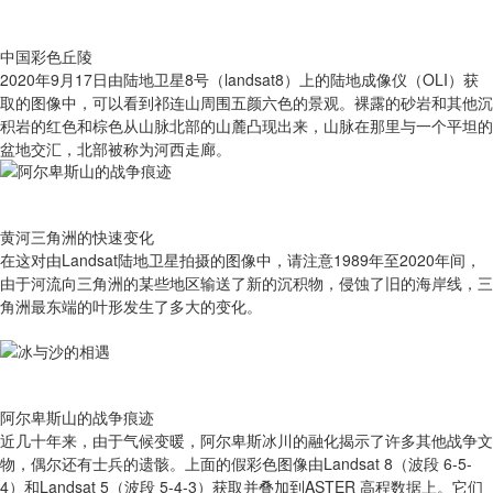
中国彩色丘陵
2020年9月17日由陆地卫星8号（landsat8）上的陆地成像仪（OLI）获
取的图像中，可以看到祁连山周围五颜六色的景观。裸露的砂岩和其他沉
积岩的红色和棕色从山脉北部的山麓凸现出来，山脉在那里与一个平坦的
盆地交汇，北部被称为河西走廊。
黄河三角洲的快速变化
在这对由Landsat陆地卫星拍摄的图像中，请注意1989年至2020年间，
由于河流向三角洲的某些地区输送了新的沉积物，侵蚀了旧的海岸线，三
角洲最东端的叶形发生了多大的变化。
阿尔卑斯山的战争痕迹
近几十年来，由于气候变暖，阿尔卑斯冰川的融化揭示了许多其他战争文
物，偶尔还有士兵的遗骸。上面的假彩色图像由Landsat 8（波段 6-5-
4）和Landsat 5（波段 5-4-3）获取并叠加到ASTER 高程数据上。它们