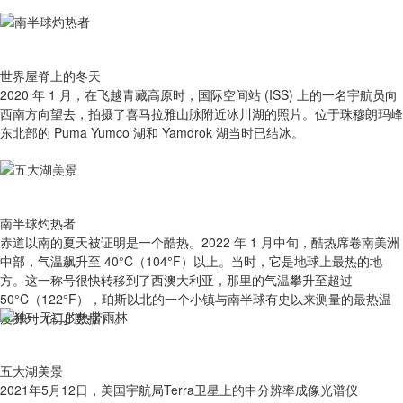
世界屋脊上的冬天
2020 年 1 月，在飞越青藏高原时，国际空间站 (ISS) 上的一名宇航员向
西南方向望去，拍摄了喜马拉雅山脉附近冰川湖的照片。位于珠穆朗玛峰
东北部的 Puma Yumco 湖和 Yamdrok 湖当时已结冰。
南半球灼热者
赤道以南的夏天被证明是一个酷热。2022 年 1 月中旬，酷热席卷南美洲
中部，气温飙升至 40°C（104°F）以上。当时，它是地球上最热的地
方。这一称号很快转移到了西澳大利亚，那里的气温攀升至超过
50°C（122°F），珀斯以北的一个小镇与南半球有史以来测量的最热温
度并列（初步数据）。
五大湖美景
2021年5月12日，美国宇航局Terra卫星上的中分辨率成像光谱仪