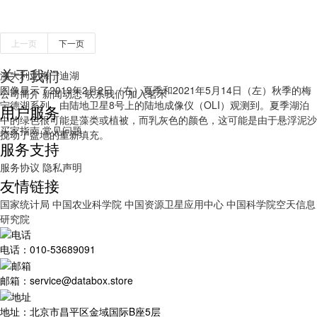
上一页
下一页
关于我们
澳大利亚梅宁迪湖
图像显示了2019年2月2日（右）夏季和2021年5月14日（左）秋季的梅
公司简介
新闻动态
联系我们
加入茗禾
宁德湖系列，由陆地卫星8号上的陆地成像仪（OLI）观测到。夏季湖泊
用户服务
中的绿色很可能是藻类或植被，而乳灰色的颜色，这可能是由于悬浮泥沙
买家指南
常见问题
搅动了盆地的重新填充。
服务支持
服务协议
隐私声明
友情链接
国家统计局
中国农业科学院
中国资源卫星应用中心
中国科学院空天信息
研究院
电话：010-53689091
邮箱：service@databox.store
地址：北京市昌平区金域国际B座5层