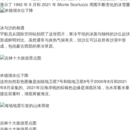
显示了 1992 年 9 月和 2021 年 Monte Scorluzzo 周围不断变化的冰雪覆
盖。
冰与沙的相遇
宇航员从国际空间站拍照了这张照片，寒冷平坦的冰面与独特的沙丘起伏
形成鲜明对比。虽然通常与炎热气候有关，但沙丘可以在所有沙漠中形
成，包括蒙古西部的寒冷草原。
米德湖水位下降
这些自然彩色图像是由陆地卫星7号和陆地卫星8号于2000年8月和2021
年8月采集的。2021年沿海岸线的棕褐色边缘是湖底区域，当水库蓄水量
接近容量时，湖底将被淹没。
吉林十大旅游景点图
吉林十大旅游景点图