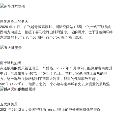
世界屋脊上的冬天
2020 年 1 月，在飞越青藏高原时，国际空间站 (ISS) 上的一名宇航员向
西南方向望去，拍摄了喜马拉雅山脉附近冰川湖的照片。位于珠穆朗玛峰
东北部的 Puma Yumco 湖和 Yamdrok 湖当时已结冰。
南半球灼热者
赤道以南的夏天被证明是一个酷热。2022 年 1 月中旬，酷热席卷南美洲
中部，气温飙升至 40°C（104°F）以上。当时，它是地球上最热的地
方。这一称号很快转移到了西澳大利亚，那里的气温攀升至超过
50°C（122°F），珀斯以北的一个小镇与南半球有史以来测量的最热温
度并列（初步数据）。
五大湖美景
2021年5月12日，美国宇航局Terra卫星上的中分辨率成像光谱仪