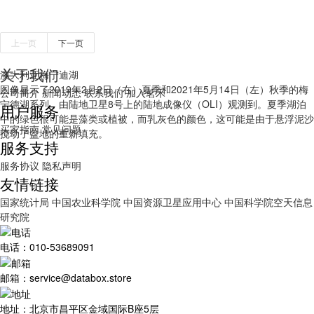
上一页
下一页
关于我们
澳大利亚梅宁迪湖
图像显示了2019年2月2日（右）夏季和2021年5月14日（左）秋季的梅
公司简介
新闻动态
联系我们
加入茗禾
宁德湖系列，由陆地卫星8号上的陆地成像仪（OLI）观测到。夏季湖泊
用户服务
中的绿色很可能是藻类或植被，而乳灰色的颜色，这可能是由于悬浮泥沙
买家指南
常见问题
搅动了盆地的重新填充。
服务支持
服务协议
隐私声明
友情链接
国家统计局
中国农业科学院
中国资源卫星应用中心
中国科学院空天信息
研究院
电话：010-53689091
邮箱：service@databox.store
地址：北京市昌平区金域国际B座5层