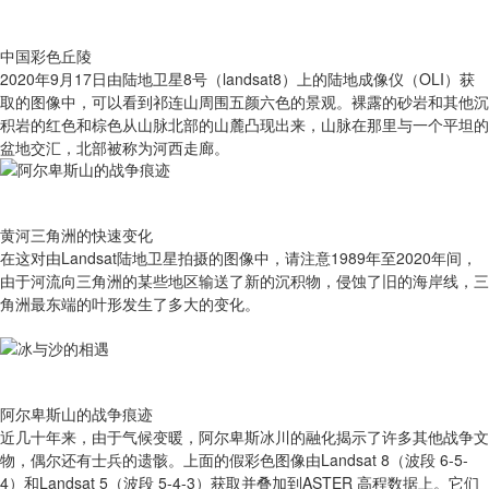
中国彩色丘陵
2020年9月17日由陆地卫星8号（landsat8）上的陆地成像仪（OLI）获
取的图像中，可以看到祁连山周围五颜六色的景观。裸露的砂岩和其他沉
积岩的红色和棕色从山脉北部的山麓凸现出来，山脉在那里与一个平坦的
盆地交汇，北部被称为河西走廊。
黄河三角洲的快速变化
在这对由Landsat陆地卫星拍摄的图像中，请注意1989年至2020年间，
由于河流向三角洲的某些地区输送了新的沉积物，侵蚀了旧的海岸线，三
角洲最东端的叶形发生了多大的变化。
阿尔卑斯山的战争痕迹
近几十年来，由于气候变暖，阿尔卑斯冰川的融化揭示了许多其他战争文
物，偶尔还有士兵的遗骸。上面的假彩色图像由Landsat 8（波段 6-5-
4）和Landsat 5（波段 5-4-3）获取并叠加到ASTER 高程数据上。它们