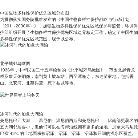
中国生物多样性保护优先区域分布图
为贯彻落实国务院批准发布的《中国生物多样性保护战略与行动计划
（2011-2030年）》，加强生物多样性保护优先区域保护与监管，环境保
护部组织开展了生物多样性保护优先区域边界核定工作，确定了中国生物
多样性保护优先区域范围，现予以公布。
北平城郊鸟瞰图
1936年，中华民国二十五年绘制的《北平城郊鸟瞰图》，范围北起青龙
桥及詹天佑铜像，南到黄土坡车站，西至潭柘寺，东达苗家地，包括香
山、北安河、北苑兵营、宛平县城等地。
冰河时代的加拿大湖泊
曼尼托巴五大湖——温尼伯、温尼伯西斯和曼尼托巴——比南部更著名的
五大湖邻居要小，但他们可以在海岸沿线拥有更多的湿地。加拿大马尼托
巴省 43% 的土地面积被沼泽、沼泽、沼泽、沼泽和开阔的浅水区覆盖。