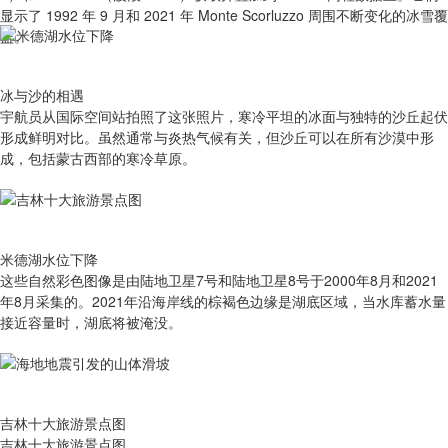
显示了 1992 年 9 月和 2021 年 Monte Scorluzzo 周围不断变化的冰雪覆
盖。
冰与沙的相遇
宇航员从国际空间站拍照了这张照片，寒冷平坦的冰面与独特的沙丘起伏
形成鲜明对比。虽然通常与炎热气候有关，但沙丘可以在所有沙漠中形
成，包括蒙古西部的寒冷草原。
米德湖水位下降
这些自然彩色图像是由陆地卫星7号和陆地卫星8号于2000年8月和2021
年8月采集的。2021年沿海岸线的棕褐色边缘是湖底区域，当水库蓄水量
接近容量时，湖底将被淹没。
吉林十大旅游景点图
吉林十大旅游景点图