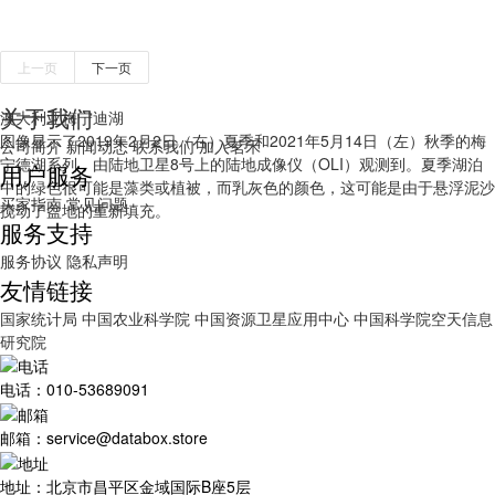
上一页
下一页
关于我们
澳大利亚梅宁迪湖
图像显示了2019年2月2日（右）夏季和2021年5月14日（左）秋季的梅
公司简介
新闻动态
联系我们
加入茗禾
宁德湖系列，由陆地卫星8号上的陆地成像仪（OLI）观测到。夏季湖泊
用户服务
中的绿色很可能是藻类或植被，而乳灰色的颜色，这可能是由于悬浮泥沙
买家指南
常见问题
搅动了盆地的重新填充。
服务支持
服务协议
隐私声明
友情链接
国家统计局
中国农业科学院
中国资源卫星应用中心
中国科学院空天信息
研究院
电话：010-53689091
邮箱：service@databox.store
地址：北京市昌平区金域国际B座5层