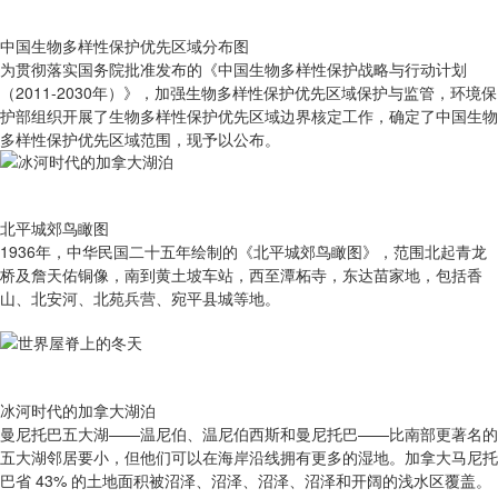
中国生物多样性保护优先区域分布图
为贯彻落实国务院批准发布的《中国生物多样性保护战略与行动计划
（2011-2030年）》，加强生物多样性保护优先区域保护与监管，环境保
护部组织开展了生物多样性保护优先区域边界核定工作，确定了中国生物
多样性保护优先区域范围，现予以公布。
北平城郊鸟瞰图
1936年，中华民国二十五年绘制的《北平城郊鸟瞰图》，范围北起青龙
桥及詹天佑铜像，南到黄土坡车站，西至潭柘寺，东达苗家地，包括香
山、北安河、北苑兵营、宛平县城等地。
冰河时代的加拿大湖泊
曼尼托巴五大湖——温尼伯、温尼伯西斯和曼尼托巴——比南部更著名的
五大湖邻居要小，但他们可以在海岸沿线拥有更多的湿地。加拿大马尼托
巴省 43% 的土地面积被沼泽、沼泽、沼泽、沼泽和开阔的浅水区覆盖。