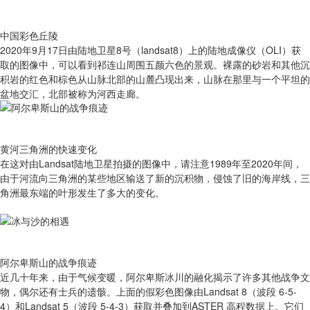
中国彩色丘陵
2020年9月17日由陆地卫星8号（landsat8）上的陆地成像仪（OLI）获
取的图像中，可以看到祁连山周围五颜六色的景观。裸露的砂岩和其他沉
积岩的红色和棕色从山脉北部的山麓凸现出来，山脉在那里与一个平坦的
盆地交汇，北部被称为河西走廊。
黄河三角洲的快速变化
在这对由Landsat陆地卫星拍摄的图像中，请注意1989年至2020年间，
由于河流向三角洲的某些地区输送了新的沉积物，侵蚀了旧的海岸线，三
角洲最东端的叶形发生了多大的变化。
阿尔卑斯山的战争痕迹
近几十年来，由于气候变暖，阿尔卑斯冰川的融化揭示了许多其他战争文
物，偶尔还有士兵的遗骸。上面的假彩色图像由Landsat 8（波段 6-5-
4）和Landsat 5（波段 5-4-3）获取并叠加到ASTER 高程数据上。它们