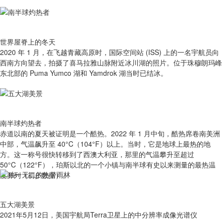
世界屋脊上的冬天
2020 年 1 月，在飞越青藏高原时，国际空间站 (ISS) 上的一名宇航员向
西南方向望去，拍摄了喜马拉雅山脉附近冰川湖的照片。位于珠穆朗玛峰
东北部的 Puma Yumco 湖和 Yamdrok 湖当时已结冰。
南半球灼热者
赤道以南的夏天被证明是一个酷热。2022 年 1 月中旬，酷热席卷南美洲
中部，气温飙升至 40°C（104°F）以上。当时，它是地球上最热的地
方。这一称号很快转移到了西澳大利亚，那里的气温攀升至超过
50°C（122°F），珀斯以北的一个小镇与南半球有史以来测量的最热温
度并列（初步数据）。
五大湖美景
2021年5月12日，美国宇航局Terra卫星上的中分辨率成像光谱仪