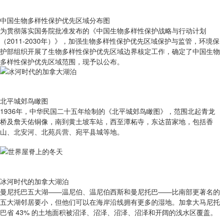
中国生物多样性保护优先区域分布图
为贯彻落实国务院批准发布的《中国生物多样性保护战略与行动计划
（2011-2030年）》，加强生物多样性保护优先区域保护与监管，环境保
护部组织开展了生物多样性保护优先区域边界核定工作，确定了中国生物
多样性保护优先区域范围，现予以公布。
北平城郊鸟瞰图
1936年，中华民国二十五年绘制的《北平城郊鸟瞰图》，范围北起青龙
桥及詹天佑铜像，南到黄土坡车站，西至潭柘寺，东达苗家地，包括香
山、北安河、北苑兵营、宛平县城等地。
冰河时代的加拿大湖泊
曼尼托巴五大湖——温尼伯、温尼伯西斯和曼尼托巴——比南部更著名的
五大湖邻居要小，但他们可以在海岸沿线拥有更多的湿地。加拿大马尼托
巴省 43% 的土地面积被沼泽、沼泽、沼泽、沼泽和开阔的浅水区覆盖。