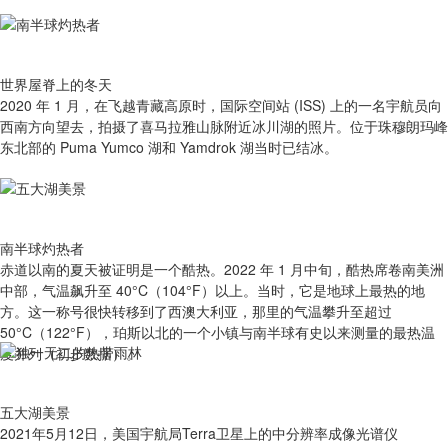
世界屋脊上的冬天
2020 年 1 月，在飞越青藏高原时，国际空间站 (ISS) 上的一名宇航员向
西南方向望去，拍摄了喜马拉雅山脉附近冰川湖的照片。位于珠穆朗玛峰
东北部的 Puma Yumco 湖和 Yamdrok 湖当时已结冰。
南半球灼热者
赤道以南的夏天被证明是一个酷热。2022 年 1 月中旬，酷热席卷南美洲
中部，气温飙升至 40°C（104°F）以上。当时，它是地球上最热的地
方。这一称号很快转移到了西澳大利亚，那里的气温攀升至超过
50°C（122°F），珀斯以北的一个小镇与南半球有史以来测量的最热温
度并列（初步数据）。
五大湖美景
2021年5月12日，美国宇航局Terra卫星上的中分辨率成像光谱仪