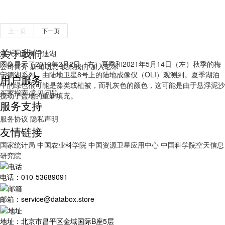
上一页
下一页
关于我们
澳大利亚梅宁迪湖
图像显示了2019年2月2日（右）夏季和2021年5月14日（左）秋季的梅
公司简介
新闻动态
联系我们
加入茗禾
宁德湖系列，由陆地卫星8号上的陆地成像仪（OLI）观测到。夏季湖泊
用户服务
中的绿色很可能是藻类或植被，而乳灰色的颜色，这可能是由于悬浮泥沙
买家指南
常见问题
搅动了盆地的重新填充。
服务支持
服务协议
隐私声明
友情链接
国家统计局
中国农业科学院
中国资源卫星应用中心
中国科学院空天信息
研究院
电话：010-53689091
邮箱：service@databox.store
地址：北京市昌平区金域国际B座5层