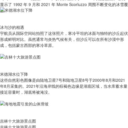
显示了 1992 年 9 月和 2021 年 Monte Scorluzzo 周围不断变化的冰雪覆
盖。
冰与沙的相遇
宇航员从国际空间站拍照了这张照片，寒冷平坦的冰面与独特的沙丘起伏
形成鲜明对比。虽然通常与炎热气候有关，但沙丘可以在所有沙漠中形
成，包括蒙古西部的寒冷草原。
米德湖水位下降
这些自然彩色图像是由陆地卫星7号和陆地卫星8号于2000年8月和2021
年8月采集的。2021年沿海岸线的棕褐色边缘是湖底区域，当水库蓄水量
接近容量时，湖底将被淹没。
吉林十大旅游景点图
吉林十大旅游景点图