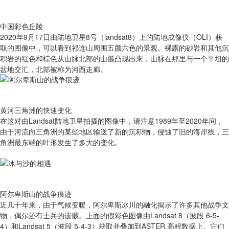
中国彩色丘陵
2020年9月17日由陆地卫星8号（landsat8）上的陆地成像仪（OLI）获
取的图像中，可以看到祁连山周围五颜六色的景观。裸露的砂岩和其他沉
积岩的红色和棕色从山脉北部的山麓凸现出来，山脉在那里与一个平坦的
盆地交汇，北部被称为河西走廊。
黄河三角洲的快速变化
在这对由Landsat陆地卫星拍摄的图像中，请注意1989年至2020年间，
由于河流向三角洲的某些地区输送了新的沉积物，侵蚀了旧的海岸线，三
角洲最东端的叶形发生了多大的变化。
阿尔卑斯山的战争痕迹
近几十年来，由于气候变暖，阿尔卑斯冰川的融化揭示了许多其他战争文
物，偶尔还有士兵的遗骸。上面的假彩色图像由Landsat 8（波段 6-5-
4）和Landsat 5（波段 5-4-3）获取并叠加到ASTER 高程数据上。它们