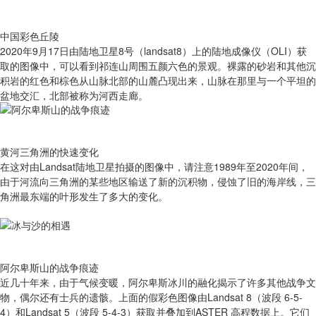
中国彩色丘陵
2020年9月17日由陆地卫星8号（landsat8）上的陆地成像仪（OLI）获
取的图像中，可以看到祁连山周围五颜六色的景观。裸露的砂岩和其他沉
积岩的红色和棕色从山脉北部的山麓凸现出来，山脉在那里与一个平坦的
盆地交汇，北部被称为河西走廊。
黄河三角洲的快速变化
在这对由Landsat陆地卫星拍摄的图像中，请注意1989年至2020年间，
由于河流向三角洲的某些地区输送了新的沉积物，侵蚀了旧的海岸线，三
角洲最东端的叶形发生了多大的变化。
阿尔卑斯山的战争痕迹
近几十年来，由于气候变暖，阿尔卑斯冰川的融化揭示了许多其他战争文
物，偶尔还有士兵的遗骸。上面的假彩色图像由Landsat 8（波段 6-5-
4）和Landsat 5（波段 5-4-3）获取并叠加到ASTER 高程数据上。它们