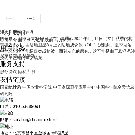
上一页
下一页
关于我们
澳大利亚梅宁迪湖
图像显示了2019年2月2日（右）夏季和2021年5月14日（左）秋季的梅
公司简介
新闻动态
联系我们
加入茗禾
宁德湖系列，由陆地卫星8号上的陆地成像仪（OLI）观测到。夏季湖泊
用户服务
中的绿色很可能是藻类或植被，而乳灰色的颜色，这可能是由于悬浮泥沙
买家指南
常见问题
搅动了盆地的重新填充。
服务支持
服务协议
隐私声明
友情链接
国家统计局
中国农业科学院
中国资源卫星应用中心
中国科学院空天信息
研究院
电话：010-53689091
邮箱：service@databox.store
地址：北京市昌平区金域国际B座5层