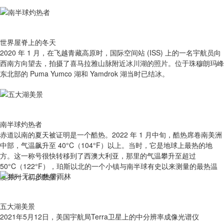
世界屋脊上的冬天
2020 年 1 月，在飞越青藏高原时，国际空间站 (ISS) 上的一名宇航员向
西南方向望去，拍摄了喜马拉雅山脉附近冰川湖的照片。位于珠穆朗玛峰
东北部的 Puma Yumco 湖和 Yamdrok 湖当时已结冰。
南半球灼热者
赤道以南的夏天被证明是一个酷热。2022 年 1 月中旬，酷热席卷南美洲
中部，气温飙升至 40°C（104°F）以上。当时，它是地球上最热的地
方。这一称号很快转移到了西澳大利亚，那里的气温攀升至超过
50°C（122°F），珀斯以北的一个小镇与南半球有史以来测量的最热温
度并列（初步数据）。
五大湖美景
2021年5月12日，美国宇航局Terra卫星上的中分辨率成像光谱仪