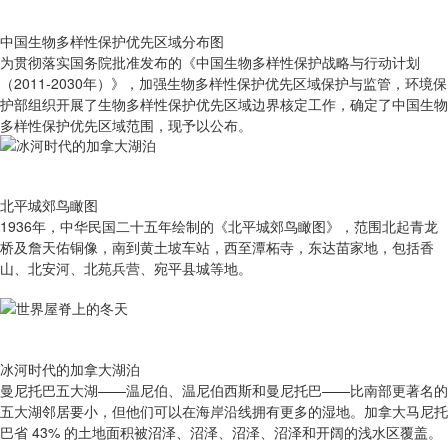
中国生物多样性保护优先区域分布图
为贯彻落实国务院批准发布的《中国生物多样性保护战略与行动计划
（2011-2030年）》，加强生物多样性保护优先区域保护与监管，环境保
护部组织开展了生物多样性保护优先区域边界核定工作，确定了中国生物
多样性保护优先区域范围，现予以公布。
北平城郊鸟瞰图
1936年，中华民国二十五年绘制的《北平城郊鸟瞰图》，范围北起青龙
桥及詹天佑铜像，南到黄土坡车站，西至潭柘寺，东达苗家地，包括香
山、北安河、北苑兵营、宛平县城等地。
冰河时代的加拿大湖泊
曼尼托巴五大湖——温尼伯、温尼伯西斯和曼尼托巴——比南部更著名的
五大湖邻居要小，但他们可以在海岸沿线拥有更多的湿地。加拿大马尼托
巴省 43% 的土地面积被沼泽、沼泽、沼泽、沼泽和开阔的浅水区覆盖。