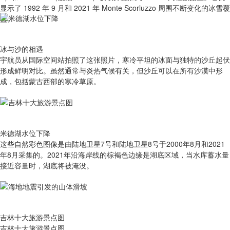
显示了 1992 年 9 月和 2021 年 Monte Scorluzzo 周围不断变化的冰雪覆
盖。
冰与沙的相遇
宇航员从国际空间站拍照了这张照片，寒冷平坦的冰面与独特的沙丘起伏
形成鲜明对比。虽然通常与炎热气候有关，但沙丘可以在所有沙漠中形
成，包括蒙古西部的寒冷草原。
米德湖水位下降
这些自然彩色图像是由陆地卫星7号和陆地卫星8号于2000年8月和2021
年8月采集的。2021年沿海岸线的棕褐色边缘是湖底区域，当水库蓄水量
接近容量时，湖底将被淹没。
吉林十大旅游景点图
吉林十大旅游景点图