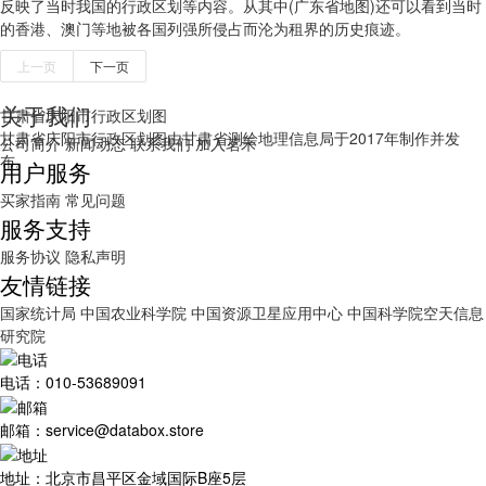
反映了当时我国的行政区划等内容。从其中(广东省地图)还可以看到当时
的香港、澳门等地被各国列强所侵占而沦为租界的历史痕迹。
上一页
下一页
关于我们
甘肃省庆阳市行政区划图
甘肃省庆阳市行政区划图由甘肃省测绘地理信息局于2017年制作并发
公司简介
新闻动态
联系我们
加入茗禾
布。
用户服务
买家指南
常见问题
服务支持
服务协议
隐私声明
友情链接
国家统计局
中国农业科学院
中国资源卫星应用中心
中国科学院空天信息
研究院
电话：010-53689091
邮箱：service@databox.store
地址：北京市昌平区金域国际B座5层