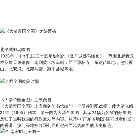
北平城郊鸟瞰图
1936年，中华民国二十五年绘制的《北平城郊鸟瞰图》，范围北起青龙
桥及詹天佑铜像，南到黄土坡车站，西至潭柘寺，东达苗家地，包括香
山、北安河、北苑兵营、宛平县城等地。
《大清帝国全图》之陕西省
《大清帝国全图》上海商务印书馆编印，全册共列图25幅，此为清光绪
31年（1905）刊本。第一图为大清帝国图，其余24幅为各省的分省图，
反映了当时我国的行政区划等内容。从其中(广东省地图)还可以看到当时
的香港、澳门等地被各国列强所侵占而沦为租界的历史痕迹。