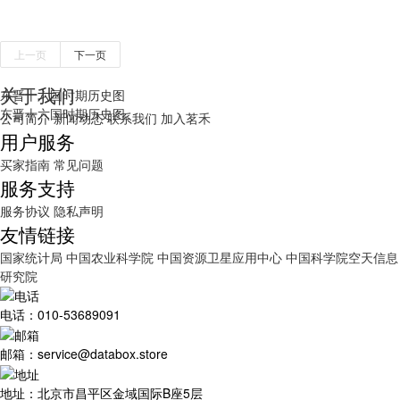
上一页
下一页
关于我们
东晋十六国时期历史图
东晋十六国时期历史图。
公司简介
新闻动态
联系我们
加入茗禾
用户服务
买家指南
常见问题
服务支持
服务协议
隐私声明
友情链接
国家统计局
中国农业科学院
中国资源卫星应用中心
中国科学院空天信息
研究院
电话：010-53689091
邮箱：service@databox.store
地址：北京市昌平区金域国际B座5层