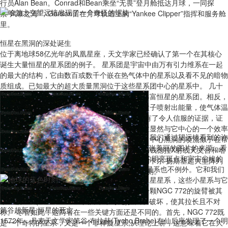
行员Alan Bean。Conrad和Bean乘坐“无畏”登月舱抵达月球，一同探
索“风暴之海”，Gordon留在月球轨道上的“Yankee Clipper”指挥和服务舱
里。
恒星在黑洞的深处诞生
位于离地球58亿光年的凤凰星座，天文学家已经确认了第一个在其核心
诞生大量恒星的星系团的例子。 星系团是宇宙中由万有引力维系在一起
的最大的结构，它由数百或数千个嵌在热气体中的星系以及看不见的暗物
质组成。已知最大的超大质量黑洞位于这些星系团中心的星系中。 几十
年来，天文学家们一直在寻找中心星系中含有丰富恒星的星系团。相反，
他们发现了强大的巨大黑洞，它们通过高能量粒子喷射出能量，使气体温
度过高而不能形成许多恒星。 现在，科学家们有了令人信服的证据，证
哈勃太空望远镜发现了一个奇怪的螺旋
明一个星系团中恒星正在以惊人的速度形成，这显然与它中心的一个效率
宇宙实在太大了，以至于很难维持一种规模感。我们通过望远镜看到的许
较低的黑洞有关。在这个独特的星系团中，来自中心黑洞的喷流似乎在帮
多星系，例如NASA/ESA的哈勃太空望远镜，这张美丽的图片的来源，看
助恒星的形成。研究人员使用了来自美国宇航局钱德拉X射线天文台和哈
起来比较相似:螺旋臂，发光的中心，恒星形成的明亮斑点和宇宙尘埃的
勃太空望远镜的新数据，以及国家科学基金会的卡尔·扬斯基超大型阵列
暗波纹交织在一起。 这个名为NGC 772的螺旋星系也不例外。它和我们
(VLA)射电台的数据来建立之前对这个星团的观测。
的银河系有很多相似之处。每个星系都有几个卫星星系，这些小星系与它
们的母星系有着紧密的轨道和引力联系。其中一颗NGC 772的旋臂被其
中一颗卫星(NGC 770——图片中不可见)扭曲和破坏，使其拉长且不对
第谷超新星:恒星的死亡
称。 尽管如此，这两者在一些关键方面还是不同的。首先，NGC 772既
1572年，丹麦天文学家第谷·布拉赫(Tycho Brahe)在仙后座发现了一个明
是一个奇特的星系，又是一个非棒旋星系;从理论上讲，这意味着它在大