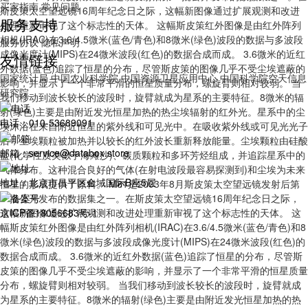
买家指南
常见问题
斯皮策太空望远镜16周年纪念日之际，这幅新图像通过扩展观测和改进
服务支持
处理重新审视了这个标志性的天体。 这幅斯皮策红外图像是由红外阵列
相机(IRAC)在3.6/4.5微米(蓝色/青色)和8微米(绿色)波段的数据与多波段
服务协议
隐私声明
成像光度计(MIPS)在24微米波段(红色)的数据合成而成。 3.6微米的近红
友情链接
外数据(蓝色)追踪了恒星的分布，尽管斯皮策的图像几乎不受尘埃遮蔽的
国家统计局
中国农业科学院
中国资源卫星应用中心
中国科学院空天信息
影响，并显示了一个非常平滑的恒星质量分布，螺旋臂则相对较弱。 当
研究院
我们移动到波长较长的波段时，旋臂就成为星系的主要特征。8微米的辐
射(绿色)主要是由附近发光恒星加热的热尘埃辐射的红外光。星系中的尘
电话：010-53689091
埃沐浴在来自附近恒星的紫外线和可见光中。在吸收紫外线或可见光光子
后，尘埃颗粒被加热并以较长的红外波长重新释放能量。尘埃颗粒由硅酸
邮箱：service@databox.store
盐(化学性质类似于海滩沙)、碳质颗粒和多环芳烃组成，并追踪星系中的
气体分布。这种混合良好的气体(在射电波段最容易探测到)和尘埃为未来
地址：北京市昌平区金域国际B座5层
恒星的形成提供了原料。 M81是2003年8月斯皮策太空望远镜发射后第
一批公开发布的数据集之一。在斯皮策太空望远镜16周年纪念日之际，
这幅新图像通过扩展观测和改进处理重新审视了这个标志性的天体。 这
京ICP备18056683号-1
幅斯皮策红外图像是由红外阵列相机(IRAC)在3.6/4.5微米(蓝色/青色)和8
微米(绿色)波段的数据与多波段成像光度计(MIPS)在24微米波段(红色)的
数据合成而成。 3.6微米的近红外数据(蓝色)追踪了恒星的分布，尽管斯
皮策的图像几乎不受尘埃遮蔽的影响，并显示了一个非常平滑的恒星质量
分布，螺旋臂则相对较弱。 当我们移动到波长较长的波段时，旋臂就成
为星系的主要特征。8微米的辐射(绿色)主要是由附近发光恒星加热的热