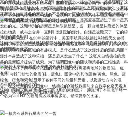
亮的新天体。第谷为哥白尼所引发的智慧之火提供了燃料，第谷证明了这
小、形状或组成上都有些奇怪，而且它缺少一种被称为“棒”的中心特征，
颗“新星”远在月球之外，太阳和行星之外的宇宙也有可能发生变化。 罗诺
我们在整个宇宙的许多星系中都能看到这种特征——包括银河系。这些棒
莫斯现在知道第谷的新星根本不是新的。更确切地说，它预示着超新星中
状中心是由气体和恒星构成的，被认为可以通过星系核心输送和运输物
一颗恒星的死亡，这颗恒星的爆炸如此明亮，其亮度甚至超过了整个星系
质，可能为恒星形成等各种过程提供燃料和点火。
发出的光。这颗特别的超新星是Ia型超新星，当一颗白矮星从附近的伴星
拉出物质，或与之合并，直到引发剧烈的爆炸。白矮星被毁灭了，它的碎
地球的蓝色时刻
片被抛向太空。 在20年的运行中，美国宇航局的钱德拉X射线天文台捕
这幅拍摄于2019年8月8日清晨的地球蓝色时刻全景影像呈现了日出之前
捉到了许多超新星残骸的无与伦比的X射线图像。 钱德拉揭示了第谷明亮
的晴朗西方天空。
的团块和暗淡的区域的有趣模式。是什么造成了这次爆炸后的混乱局面？
爆炸本身造成了这种笨拙，还是后来发生了什么？ 这张来自钱德拉的第
谷的最新照片提供了线索。为了强调图像中的团块和第谷的三维性质，科
学家们选择了两种狭窄范围的X射线能量来分离远离地球的物质(硅，红
色)和向我们移动的物质(硅，蓝色)。图像中的其他颜色(黄色、绿色、蓝
绿色、橙色和紫色)显示了各种不同的能量和元素，以及运动方向的混
木星的云顶:由高到低
合。在这张新的合成图像中，钱德拉的X射线数据与来自数字化巡天观测
这张由美国宇航局“朱诺”号宇宙飞船拍摄的照片，捕捉到了木星北半球一
的同一视场的恒星光学图像相结合。
个名为“Jet N3”的喷射流区域丰富多彩、错综复杂的图案。