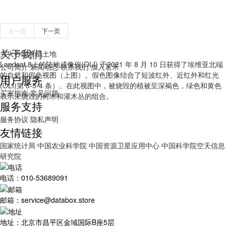
上一页
下一页
关于我们
大火吞噬希腊土地
Landsat 8上的陆地成像仪(OLI) 于2021 年 8 月 10 日获得了埃维亚北端
公司简介
新闻动态
联系我们
加入茗禾
的自然和假色视图（上图）。假色图像结合了短波红外、近红外和红光
用户服务
(OLI)第 6-5-4 条）。在此视图中，被烧毁的植被呈深褐色，绿色和黄色
买家指南
常见问题
表示未烧毁的树木和灌木丛的组合。
服务支持
服务协议
隐私声明
友情链接
国家统计局
中国农业科学院
中国资源卫星应用中心
中国科学院空天信息
研究院
电话：010-53689091
邮箱：service@databox.store
地址：北京市昌平区金域国际B座5层