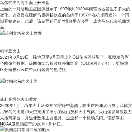
马尔代夫为海平面上升准备
​上面的一对陆地卫星图像显示了1997年到2020年间该地区发生了多大的
变化。这座旨在缓解马累拥挤状况的岛屿于1997年在机场附近的一个泻
湖开始建造。此后，该岛面积已扩大到4平方公里，成为马尔代夫第四大
岛。
帕卡亚火山
2021年3月29日，陆地卫星8号卫星上的OLI传感器获取了一张喷发假彩
色图像的数据。该图像结合短波红外和红光（OLI波段7-6-4），更好地
区分植被和云层中火山熔岩的热特征。
菲利宾塔尔火山喷发
2020年1月，塔尔火山从43年的宁静中苏醒，喷出熔岩和火山灰，菲律宾
吕宋岛的街道和天空充满了细小的火山灰和火山气体。火山爆发导致数万
人撤离家园，并迫使数条主要道路、企业和一个机场关闭。该影像由
NOAA卫星拍摄于2020年1月14日。