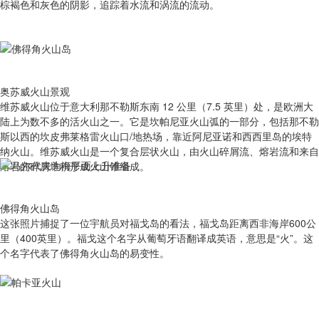
棕褐色和灰色的阴影，追踪着水流和涡流的流动。
奥苏威火山景观
维苏威火山位于意大利那不勒斯东南 12 公里（7.5 英里）处，是欧洲大
陆上为数不多的活火山之一。它是坎帕尼亚火山弧的一部分，包括那不勒
斯以西的坎皮弗莱格雷火山口/地热场，靠近阿尼亚诺和西西里岛的埃特
纳火山。维苏威火山是一个复合层状火山，由火山碎屑流、熔岩流和来自
熔岩的碎屑堆积形成火山锥组成。
佛得角火山岛
这张照片捕捉了一位宇航员对福戈岛的看法，福戈岛距离西非海岸600公
里（400英里）。福戈这个名字从葡萄牙语翻译成英语，意思是“火”。这
个名字代表了佛得角火山岛的易变性。