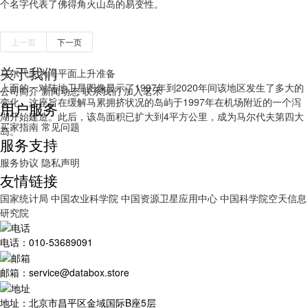
个名字代表了佛得角火山岛的易变性。
上一页
下一页
关于我们
马尔代夫为海平面上升准备
​上面的一对陆地卫星图像显示了1997年到2020年间该地区发生了多大的
公司简介
新闻动态
联系我们
加入茗禾
变化。这座旨在缓解马累拥挤状况的岛屿于1997年在机场附近的一个泻
用户服务
湖开始建造。此后，该岛面积已扩大到4平方公里，成为马尔代夫第四大
买家指南
常见问题
岛。
服务支持
服务协议
隐私声明
友情链接
国家统计局
中国农业科学院
中国资源卫星应用中心
中国科学院空天信息
研究院
电话：010-53689091
邮箱：service@databox.store
地址：北京市昌平区金域国际B座5层