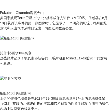
Fukutoku-Okanoba海底火山
美国宇航局Terra卫星上的中分辨率成像光谱仪（MODIS）传感器在8月
13日获得该事件的第一张图像时，它显示了一个明亮的羽流，很可能是
蒸汽和火山气体从喷口流出，向西延伸数百公里。
托什卡湖的20年兴衰
这些照片记录了埃及南部新谷的一系列湖泊ToshkaLakes近20年的发展
和衰退。
蜿蜒的大门德雷斯河
上边的假彩色图像是在2021年3月30日由陆地卫星8号上的陆地成像仪
（OLI）获取的。蜿蜒曲折的河流和它所创造的许多牛轭湖在明亮的绿色
农场中以深蓝色线条突出。