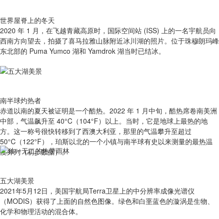
世界屋脊上的冬天
2020 年 1 月，在飞越青藏高原时，国际空间站 (ISS) 上的一名宇航员向
西南方向望去，拍摄了喜马拉雅山脉附近冰川湖的照片。位于珠穆朗玛峰
东北部的 Puma Yumco 湖和 Yamdrok 湖当时已结冰。
南半球灼热者
赤道以南的夏天被证明是一个酷热。2022 年 1 月中旬，酷热席卷南美洲
中部，气温飙升至 40°C（104°F）以上。当时，它是地球上最热的地
方。这一称号很快转移到了西澳大利亚，那里的气温攀升至超过
50°C（122°F），珀斯以北的一个小镇与南半球有史以来测量的最热温
度并列（初步数据）。
五大湖美景
2021年5月12日，美国宇航局Terra卫星上的中分辨率成像光谱仪
（MODIS）获得了上面的自然色图像。绿色和白垩蓝色的漩涡是生物、
化学和物理活动的混合体。