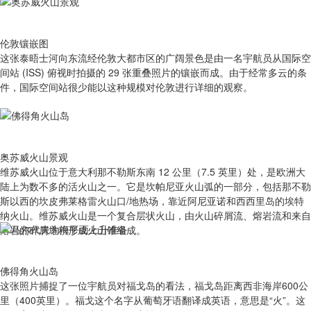
伦敦镶嵌图
这张泰晤士河向东流经伦敦大都市区的广阔景色是由一名宇航员从国际空
间站 (ISS) 俯视时拍摄的 29 张重叠照片的镶嵌而成。由于经常多云的条
件，国际空间站很少能以这种规模对伦敦进行详细的观察。
奥苏威火山景观
维苏威火山位于意大利那不勒斯东南 12 公里（7.5 英里）处，是欧洲大
陆上为数不多的活火山之一。它是坎帕尼亚火山弧的一部分，包括那不勒
斯以西的坎皮弗莱格雷火山口/地热场，靠近阿尼亚诺和西西里岛的埃特
纳火山。维苏威火山是一个复合层状火山，由火山碎屑流、熔岩流和来自
熔岩的碎屑堆积形成火山锥组成。
佛得角火山岛
这张照片捕捉了一位宇航员对福戈岛的看法，福戈岛距离西非海岸600公
里（400英里）。福戈这个名字从葡萄牙语翻译成英语，意思是“火”。这