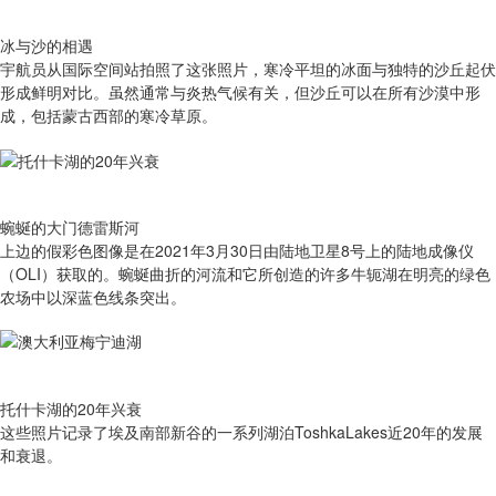
冰与沙的相遇
宇航员从国际空间站拍照了这张照片，寒冷平坦的冰面与独特的沙丘起伏
形成鲜明对比。虽然通常与炎热气候有关，但沙丘可以在所有沙漠中形
成，包括蒙古西部的寒冷草原。
蜿蜒的大门德雷斯河
上边的假彩色图像是在2021年3月30日由陆地卫星8号上的陆地成像仪
（OLI）获取的。蜿蜒曲折的河流和它所创造的许多牛轭湖在明亮的绿色
农场中以深蓝色线条突出。
托什卡湖的20年兴衰
这些照片记录了埃及南部新谷的一系列湖泊ToshkaLakes近20年的发展
和衰退。