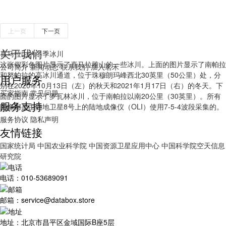
上一页
下一页
关于我们
喜马拉山的冬季冰川
这张假彩色图片显示了喜马拉雅山的一些冰川。上面的图片显示了南帕拉
公司简介
新闻动态
联系我们
加入茗禾
和努帕拉的高冰川通道，位于珠穆朗玛峰西北30英里（50公里）处，分
用户服务
别在2020年10月13日（左）的秋天和2021年1月17日（右）的冬天。下
买家指南
常见问题
面的图片显示了罗瓦林冰川，位于南帕拉以南20公里（30英里）。所有
服务支持
图像都是由陆地卫星8号上的陆地成像仪（OLI）使用7-5-4波段采集的。
服务协议
隐私声明
友情链接
国家统计局
中国农业科学院
中国资源卫星应用中心
中国科学院空天信息
研究院
电话：010-53689091
邮箱：service@databox.store
地址：北京市昌平区金域国际B座5层