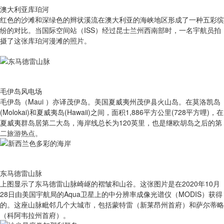
澳大利亚库珀河
红色的沙滩和深绿色的辫状溪流在澳大利亚的海峡地区形成了一种五彩缤
纷的对比。当国际空间站（ISS）经过昆士兰州西南部时，一名宇航员拍
摄了这张库珀河漫滩的照片。
毛伊岛风电场
毛伊岛（Maui ）亦译茂伊岛。美国夏威夷州茂伊县火山岛。在莫洛凯岛
(Molokai)和夏威夷岛(Hawaii)之间，面积1,886平方公里(728平方哩)，在
夏威夷群岛居第二大岛，海岸线总长为120英里，也是继欧胡岛之后的第
二旅游热点。
东马德雷山脉
上图显示了东马德雷山脉崎岖的褶皱和山谷。这张图片是在2020年10月
28日由美国宇航局的Aqua卫星上的中分辨率成像光谱仪（MODIS）获得
的。这座山脉毗邻几个大城市，包括蒙特雷（新莱昂州首府）和萨尔蒂略
（科阿韦拉州首府）。