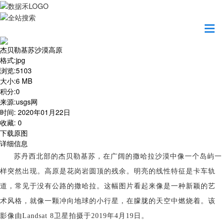
首页
地图之美
杰贝勒基苏沙漠高原
杰贝勒基苏沙漠高原
格式
:
jpg
浏览
:
5103
大小
:
6 MB
积分
:
0
来源
:
usgs网
时间
:
2020年01月22日
收藏
:
0
下载原图
详细信息
苏丹西北部的杰贝勒基苏，在广阔的撒哈拉沙漠中像一个岛屿一
样突然出现。高原是花岗岩圆顶的残余。明亮的线性特征是卡车轨
道，常见于没有公路的撒哈拉。这幅图片看起来像是一种新颖的艺
术风格，就像一颗冲向地球的小行星，在朦胧的天空中燃烧着。该
影像由Landsat 8卫星拍摄于2019年4月19日。