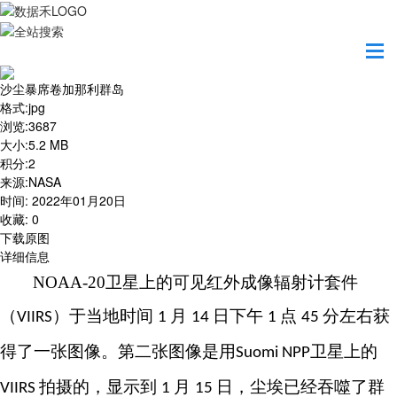
首页
地图之美
沙尘暴席卷加那利群岛
沙尘暴席卷加那利群岛
格式
:
jpg
浏览
:
3687
大小
:
5.2 MB
积分
:
2
来源
:
NASA
时间
:
2022年01月20日
收藏
:
0
下载原图
详细信息
NOAA-20
卫星上的可见红外成像辐射计套件
（
）于当地时间
月
日下午
点
分左右获
VIIRS
1
14
1
45
得了一张图像。第二张图像是用
卫星上的
Suomi NPP
拍摄的，显示到
月
日，尘埃已经吞噬了群
VIIRS
1
15