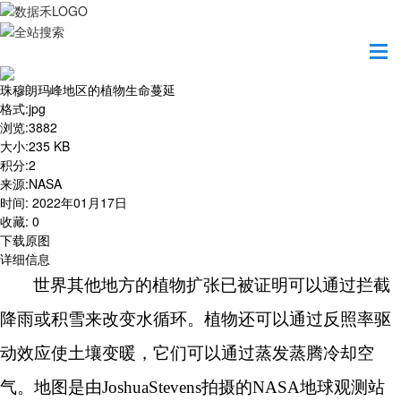
首页
地图之美
珠穆朗玛峰地区的植物生命蔓延
珠穆朗玛峰地区的植物生命蔓延
格式
:
jpg
浏览
:
3882
大小
:
235 KB
积分
:
2
来源
:
NASA
时间
:
2022年01月17日
收藏
:
0
下载原图
详细信息
世界其他地方的植物扩张已被证明可以通过拦截
降雨或积雪来改变水循环。植物还可以通过反照率驱
动效应使土壤变暖，它们可以通过蒸发蒸腾冷却空
气。地图是由
JoshuaStevens拍摄的NASA地球观测站