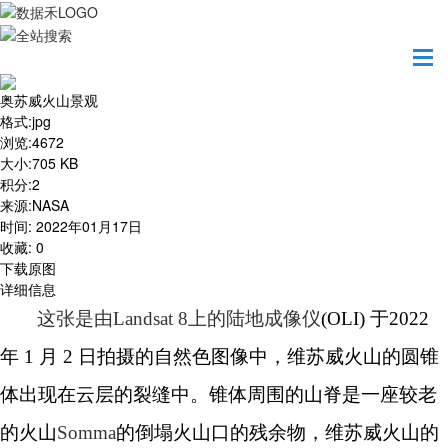
首页
地图之美
奥苏威火山景观
奥苏威火山景观
格式
:
jpg
浏览
:
4672
大小
:
705 KB
积分
:
2
来源
:
NASA
时间
:
2022年01月17日
收藏
:
0
下载原图
详细信息
这张
是
由
Landsat 8上的陆地
成像仪
(OLI) 于2022
年 1 月 2 日拍摄的自然色图像中，维苏威火山的圆锥
体出现在云层的裂缝中。锥体周围的山脊是一座较老
的火山
Somma
的倒塌火山口的残余物，维苏威火山的