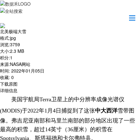
首页
地图之美
北美极端大雪
北美极端大雪
格式
:
jpg
浏览
:
3759
大小
:
2.3 MB
积分
:
1
来源
:
NASA网站
时间
:
2022年01月05日
收藏
:
0
下载原图
详细信息
美国宇航局
Terra
卫星上的
中分辨率成像光谱仪
(MODIS)于2022年1月4日捕捉到了这张
中大西洋
雪带图
像。弗吉尼亚南部和马里兰南部的部分地区出现了一些
最高的积雪，超过
14英寸（36厘米）的积雪在
Spotsylvania、斯塔福德和卡尔弗特县。