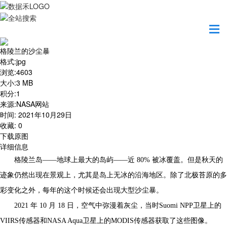
首页
地图之美
格陵兰的沙尘暴
格陵兰的沙尘暴
格式
:
jpg
浏览
:
4603
大小
:
3 MB
积分
:
1
来源
:
NASA网站
时间
:
2021年10月29日
收藏
:
0
下载原图
详细信息
格陵兰岛——地球上最大的岛屿——近 80% 被冰覆盖。但是秋天的
迹象仍然出现在景观上，尤其是岛上无冰的沿海地区。除了北极苔原的多
彩变化之外，每年的这个时候还会出现大型沙尘暴。
2021 年 10 月 18 日，空气中弥漫着灰尘，当时Suomi NPP卫星上的
VIIRS传感器和NASA Aqua卫星上的MODIS传感器获取了这些图像。