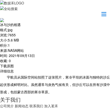
首页
地图之美
冰与沙的相遇
冰与沙的相遇
格式
:
jpg
浏览
:
7655
大小
:
5.6 MB
积分
:
1
来源
:
NASA网站
时间
:
2021年09月13日
收藏
:
0
下载原图
详细信息
宇航员从国际空间站拍照了这张照片，寒冷平坦的冰面与独特的沙丘
起伏形成鲜明对比。虽然通常与炎热气候有关，但沙丘可以在所有沙漠中
形成，包括蒙古西部的寒冷草原。
关于我们
公司简介
新闻动态
联系我们
加入茗禾