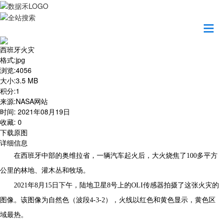
首页
地图之美
西班牙火灾
西班牙火灾
格式
:
jpg
浏览
:
4056
大小
:
3.5 MB
积分
:
1
来源
:
NASA网站
时间
:
2021年08月19日
收藏
:
0
下载原图
详细信息
在西班牙中部的奥维拉省，一辆汽车起火后，大火烧焦了100多平方
公里的林地、灌木丛和牧场。
2021年8月15日下午，陆地卫星8号上的OLI传感器拍摄了这张火灾的
图像。该图像为自然色（波段4-3-2），火线以红色和黄色显示，黄色区
域最热。