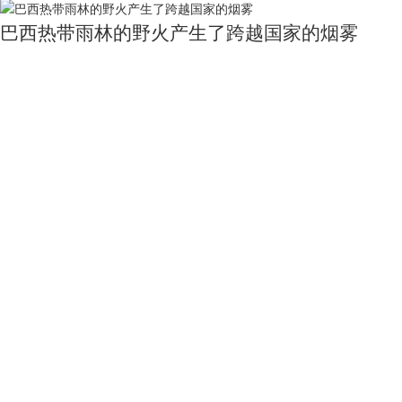
巴西热带雨林的野火产生了跨越国家的烟雾
7783
0
1
广东省地图（政区版）
23222
0
0
陕西省十大旅游景点图
9803
0
0
郁金香狂热之都2017年Landsat 8拍摄
7125
0
1
关于我们
用户服务
服务支持
友情链接
公司简介
买家指南
服务协议
国家统计局
电话：010-53689
新闻动态
常见问题
隐私声明
中国农业科学院
联系我们
中国资源卫星应用中心
加入茗禾
中国科学院空天信息研究院
邮箱：service@dat