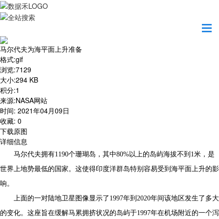
首页
地图之美
马尔代夫为海平面上升准备
马尔代夫为海平面上升准备
格式
:
gif
浏览
:
7129
大小
:
294 KB
积分
:
1
来源
:
NASA网站
时间
:
2021年04月09日
收藏
:
0
下载原图
详细信息
马尔代夫拥有1190个珊瑚岛，其中80%以上的岛屿海拔不到1米，是
世界上地势最低的国家。这使得印度洋群岛特别容易受到海平面上升的影
响。
上面的一对陆地卫星图像显示了1997年到2020年间该地区发生了多大
的变化。这座旨在缓解马累拥挤状况的岛屿于1997年在机场附近的一个泻