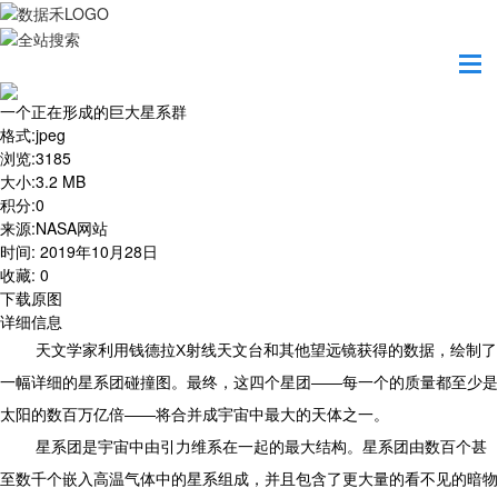
首页
地图之美
一个正在形成的巨大星系群
一个正在形成的巨大星系群
格式
:
jpeg
浏览
:
3185
大小
:
3.2 MB
积分
:
0
来源
:
NASA网站
时间
:
2019年10月28日
收藏
:
0
下载原图
详细信息
天文学家利用钱德拉X射线天文台和其他望远镜获得的数据，绘制了
一幅详细的星系团碰撞图。最终，这四个星团——每一个的质量都至少是
太阳的数百万亿倍——将合并成宇宙中最大的天体之一。
星系团是宇宙中由引力维系在一起的最大结构。星系团由数百个甚
至数千个嵌入高温气体中的星系组成，并且包含了更大量的看不见的暗物