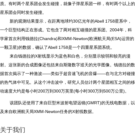
质。有时两个星系团会发生碰撞，就像子弹星系团一样，有时两个以上的
星系团会同时发生碰撞。
新的观测结果显示，在距离地球约30亿光年的Abell 1758星系中，
一个巨型结构正在形成。它包含了两对相互碰撞的星系团。2004年，科
学家首次利用钱德拉(Chandra)和XMM-Newton(欧洲航天局(ESA)运营的
一颗卫星)的数据，确认了Abell 1758是一个四重星系团系统。
来自钱德拉的X射线显示为蓝色和白色，分别显示较弱和较亮的漫
射。这张新的合成图像还包括来自斯隆数字巡天的光学图像。钱德拉的数
据首次揭示了一种激波——类似于超音速飞机的音爆——在与北方对碰撞
的热气体中可见。从这个冲击波中，研究人员估计两个星团相互之间的移
动速度大约是每小时200万到300万英里(每小时300万到500万公里)。
该团队还使用了来自巨型米波射电望远镜(GMRT)的无线电数据，以
及来自欧洲航天局XMM-Newton任务的X射线数据。
关于我们