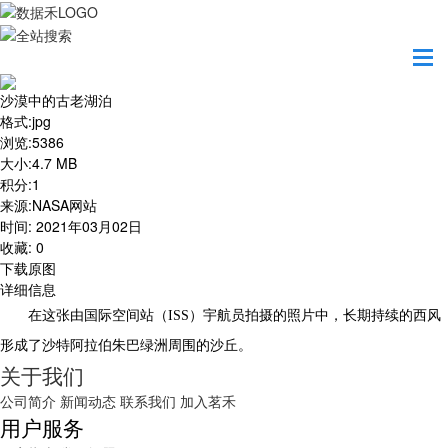
首页
地图之美
沙漠中的古老湖泊
沙漠中的古老湖泊
格式
:
jpg
浏览
:
5386
大小
:
4.7 MB
积分
:
1
来源
:
NASA网站
时间
:
2021年03月02日
收藏
:
0
下载原图
详细信息
在这张由国际空间站（ISS）宇航员拍摄的照片中，长期持续的西风
形成了沙特阿拉伯朱巴绿洲周围的沙丘。
关于我们
公司简介
新闻动态
联系我们
加入茗禾
用户服务