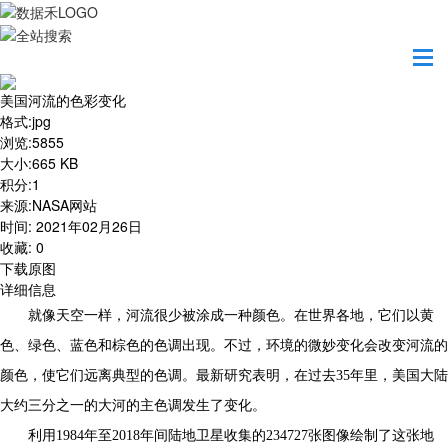
首页
地图之美
美国河流的色彩变化
美国河流的色彩变化
格式
:
jpg
浏览
:
5855
大小
:
665 KB
积分
:
1
来源
:
NASA网站
时间
:
2021年02月26日
收藏
:
0
下载原图
详细信息
就像天空一样，河流很少被涂成一种颜色。在世界各地，它们以黄
色、绿色、蓝色和棕色的色调出现。不过，环境的微妙变化会改变河流的
颜色，使它们远离典型的色调。最新研究表明，在过去35年里，美国大陆
大约三分之一的大河的主色调发生了变化。
利用1984年至2018年间陆地卫星收集的234727张图像绘制了这张地