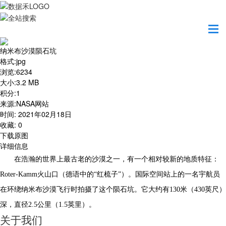
首页
地图之美
纳米布沙漠陨石坑
纳米布沙漠陨石坑
格式
:
jpg
浏览
:
6234
大小
:
3.2 MB
积分
:
1
来源
:
NASA网站
时间
:
2021年02月18日
收藏
:
0
下载原图
详细信息
在浩瀚的世界上最古老的沙漠之一，有一个相对较新的地质特征：
Roter-Kamm火山口（德语中的“红梳子”）。国际空间站上的一名宇航员
在环绕纳米布沙漠飞行时拍摄了这个陨石坑。它大约有130米（430英尺）
深，直径2.5公里（1.5英里）。
关于我们