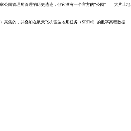
家公园管理局管理的历史遗迹，但它没有一个官方的“公园”——大片土地
OLI）采集的，并叠加在航天飞机雷达地形任务（SRTM）的数字高程数据