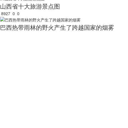
山西省十大旅游景点图
8927
0
0
巴西热带雨林的野火产生了跨越国家的烟雾
7754
0
1
广东省地图（政区版）
23196
0
0
陕西省十大旅游景点图
9784
0
0
郁金香狂热之都2017年Landsat 8拍摄
7103
0
1
关于我们
用户服务
服务支持
友情链接
公司简介
买家指南
服务协议
国家统计局
电话：010-53689
新闻动态
常见问题
隐私声明
中国农业科学院
联系我们
中国资源卫星应用中心
加入茗禾
中国科学院空天信息研究院