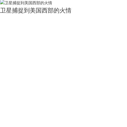
卫星捕捉到美国西部的火情
3687
0
0
美国加州大火破纪录
4388
0
0
澳大利亚大火浓烟
4560
0
0
大火吞没澳大利亚东南部
5866
0
0
关于我们
用户服务
服务支持
友情链接
公司简介
买家指南
服务协议
国家统计局
电话：010-53689
新闻动态
常见问题
隐私声明
中国农业科学院
联系我们
中国资源卫星应用中心
加入茗禾
中国科学院空天信息研究院
邮箱：service@dat