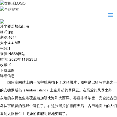
首页
地图之美
沙尘覆盖加勒比海
沙尘覆盖加勒比海
格式
:
jpg
浏览
:
4644
大小
:
4.4 MB
积分
:
1
来源
:
NASA网站
时间
:
2020年11月23日
收藏
:
0
下载原图
详细信息
国际空间站上的一名宇航员拍下了这张照片，图中是巴哈马群岛之一
的安德罗斯岛（Andros Island）上空升起的暴风云。在高耸的风暴之外，
灰暗的灰褐色尘埃覆盖着加勒比海和大西洋。雾霾非常浓密，完全把古巴
岛从宇航员的视野中遮住了。在这张照片拍摄两天后，古巴地面上的人们
看到太阳被尘土飞扬的雾霾明显地变暗了。