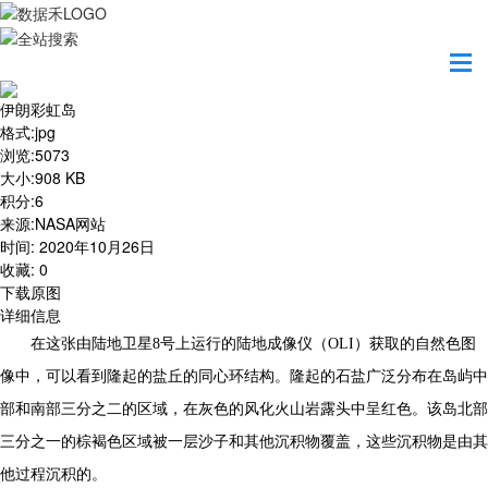
首页
地图之美
伊朗彩虹岛
伊朗彩虹岛
格式
:
jpg
浏览
:
5073
大小
:
908 KB
积分
:
6
来源
:
NASA网站
时间
:
2020年10月26日
收藏
:
0
下载原图
详细信息
在这张由陆地卫星8号上运行的陆地成像仪（OLI）获取的自然色图
像中，可以看到隆起的盐丘的同心环结构。隆起的石盐广泛分布在岛屿中
部和南部三分之二的区域，在灰色的风化火山岩露头中呈红色。该岛北部
三分之一的棕褐色区域被一层沙子和其他沉积物覆盖，这些沉积物是由其
他过程沉积的。