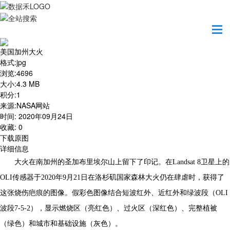
首页
地图之美
美国加州大火
美国加州大火
格式
:
jpg
浏览
:
4696
大小
:
4.3 MB
积分
:
1
来源
:
NASA网站
时间
:
2020年09月24日
收藏
:
0
下载原图
详细信息
大火在南加州的圣加布里埃尔山上留下了印记。在Landsat 8卫星上的
OLI传感器于2020年9月21日在洛杉矶国家森林大火仍在肆虐时，获得了
这张烧伤疤痕的图像。假彩色图像结合短波红外、近红外和绿波段（OLI
波段7-5-2），显示燃烧区（亮红色）、过火区（深红色）、完整植被
（绿色）和城市和基础设施（灰色）。