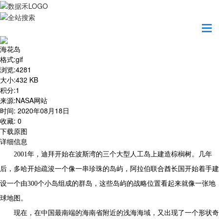
首页
地图之美
海花岛
海花岛
格式
:
gif
浏览
:
4281
大小
:
432 KB
积分
:
1
来源
:
NASA网站
时间
:
2020年08月18日
收藏
:
0
下载原图
详细信息
2001年，迪拜开始在波斯湾的三个大型人工岛上建造棕榈树。几年
后，多哈开始疏浚一个像一串珍珠的岛屿，阿拉伯联合酋长国开始着手建
设一个由300个小岛组成的群岛，这些岛屿的战略位置看起来就像一张地
球地图。
现在，在中国最南端的海南省附近的浅海海域，又出现了一个形状奇