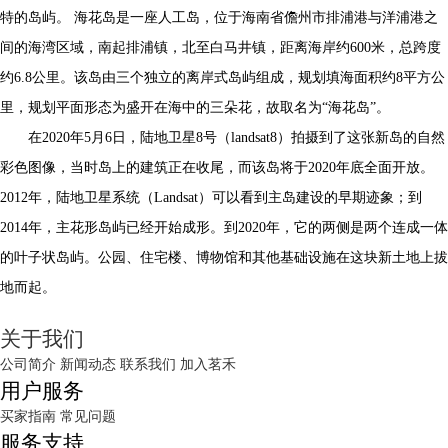
特的岛屿。 海花岛是一座人工岛，位于海南省儋州市排浦港与洋浦港之
间的海湾区域，南起排浦镇，北至白马井镇，距离海岸约600米，总跨度
约6.8公里。该岛由三个独立的离岸式岛屿组成，规划填海面积约8平方公
里，规划平面形态为盛开在海中的三朵花，故取名为“海花岛”。
在2020年5月6日，陆地卫星8号（landsat8）拍摄到了这张新岛的自然
彩色图像，当时岛上的建筑正在收尾，而该岛将于2020年底全面开放。
2012年，陆地卫星系统（Landsat）可以看到主岛建设的早期迹象；到
2014年，主花形岛屿已经开始成形。到2020年，它的两侧是两个连成一体
的叶子状岛屿。公园、住宅楼、博物馆和其他基础设施在这块新土地上拔
地而起。
关于我们
公司简介
新闻动态
联系我们
加入茗禾
用户服务
买家指南
常见问题
服务支持