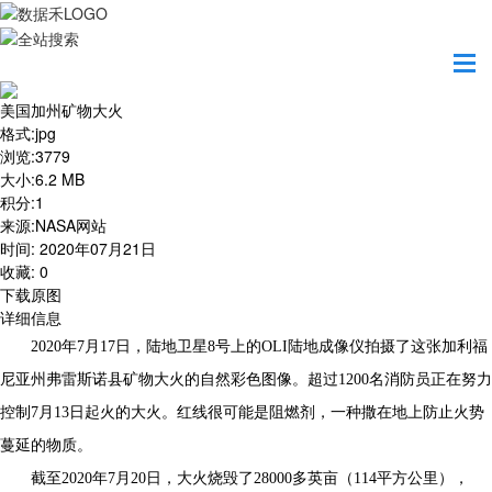
首页
地图之美
美国加州矿物大火
美国加州矿物大火
格式
:
jpg
浏览
:
3779
大小
:
6.2 MB
积分
:
1
来源
:
NASA网站
时间
:
2020年07月21日
收藏
:
0
下载原图
详细信息
2020年7月17日，陆地卫星8号上的
OLI
陆地成像仪拍摄了这张加利福
尼亚州弗雷斯诺县矿物大火的自然彩色图像。超过1200名消防员正在努力
控制7月13日起火的大火。红线很可能是阻燃剂，一种撒在地上防止火势
蔓延的物质。
截至2020年7月20日，大火烧毁了28000多英亩（114平方公里），