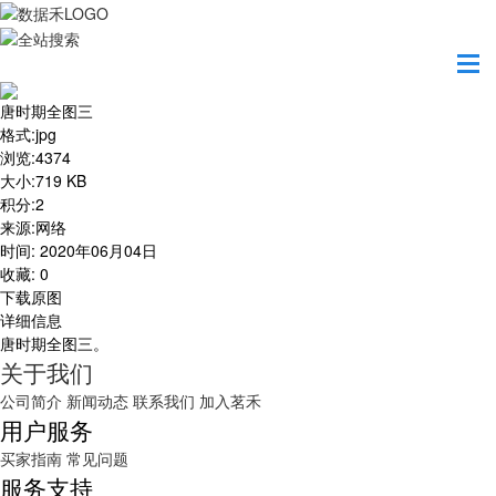
首页
地图之美
唐时期全图三
唐时期全图三
格式
:
jpg
浏览
:
4374
大小
:
719 KB
积分
:
2
来源
:
网络
时间
:
2020年06月04日
收藏
:
0
下载原图
详细信息
唐时期全图三。
关于我们
公司简介
新闻动态
联系我们
加入茗禾
用户服务
买家指南
常见问题
服务支持