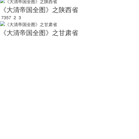
《大清帝国全图》之陕西省
7357
2
3
《大清帝国全图》之甘肃省
5956
0
0
《大清帝国全图》之新疆省
5855
0
0
《大清帝国全图》之四川省
5740
0
0
《大清帝国全图》之广东省
5625
0
0
关于我们
用户服务
服务支持
友情链接
公司简介
买家指南
服务协议
国家统计局
电话：010-53689
新闻动态
常见问题
隐私声明
中国农业科学院
联系我们
中国资源卫星应用中心