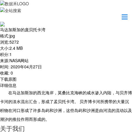
首页
地图之美
马达加斯加的庞贝托卡湾
马达加斯加的庞贝托卡湾
格式
:
jpg
浏览
:
5272
大小
:
2.4 MB
积分
:
1
来源
:
NASA网站
时间
:
2020年04月27日
收藏
:
0
下载原图
详细信息
在马达加斯加的西北海岸，莫桑比克海峡的咸水渗入内陆，与贝齐博
卡河的淡水流出汇合，形成了孟贝托卡湾。 贝齐博卡河所携带的大量沉
积物在河口形成了许多岛屿和沙洲，这些岛屿和沙洲是由河流的流动以及
潮汐的推拉作用而形成的。
关于我们