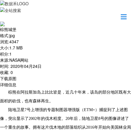
首页
地图之美
棕熊城堡
棕熊城堡
格式
:
jpg
浏览
:
4347
大小
:
1.7 MB
积分
:
1
来源
:
NASA网站
时间
:
2020年04月24日
收藏
:
0
下载原图
详细信息
棕熊在阿拉斯加岛上比比皆是，近几十年来，该岛的部分地区既有大
面积的砍伐，也有森林再生。
陆地卫星7号上增强的专题制图器增强版（ETM+）捕捉到了上述图
像，突出显示了2002年的伐木程度。20年后，陆地卫星8号的图像讲述了
一个重生的故事。拥有这片伐木地的部落组织从2016年开始向美国林业局