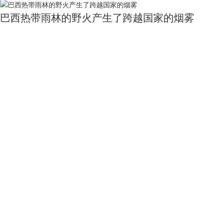
巴西热带雨林的野火产生了跨越国家的烟雾
7783
0
1
广东省地图（政区版）
23222
0
0
陕西省十大旅游景点图
9803
0
0
郁金香狂热之都2017年Landsat 8拍摄
7125
0
1
关于我们
用户服务
服务支持
友情链接
公司简介
买家指南
服务协议
国家统计局
电话：010-53689
新闻动态
常见问题
隐私声明
中国农业科学院
联系我们
中国资源卫星应用中心
加入茗禾
中国科学院空天信息研究院
邮箱：service@dat