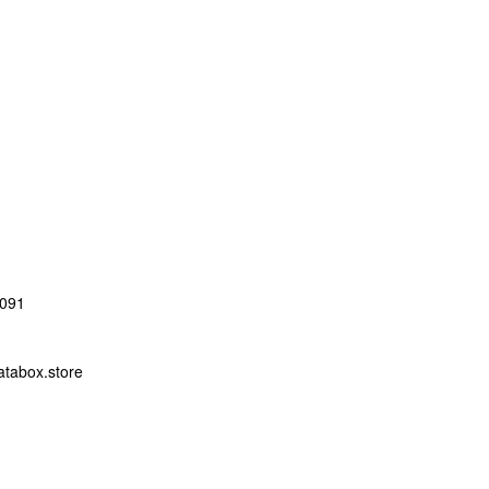
091
abox.store