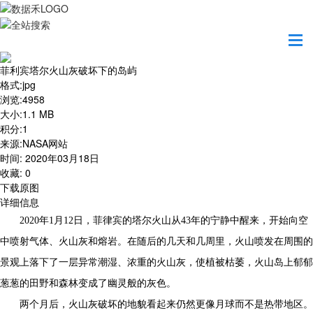
首页
地图之美
菲利宾塔尔火山灰破坏下的岛屿
菲利宾塔尔火山灰破坏下的岛屿
格式
:
jpg
浏览
:
4958
大小
:
1.1 MB
积分
:
1
来源
:
NASA网站
时间
:
2020年03月18日
收藏
:
0
下载原图
详细信息
2020年1月12日，菲律宾的塔尔火山从43年的宁静中醒来，开始向空
中喷射气体、火山灰和熔岩。在随后的几天和几周里，火山喷发在周围的
景观上落下了一层异常潮湿、浓重的火山灰，使植被枯萎，火山岛上郁郁
葱葱的田野和森林变成了幽灵般的灰色。
两个月后，火山灰破坏的地貌看起来仍然更像月球而不是热带地区。